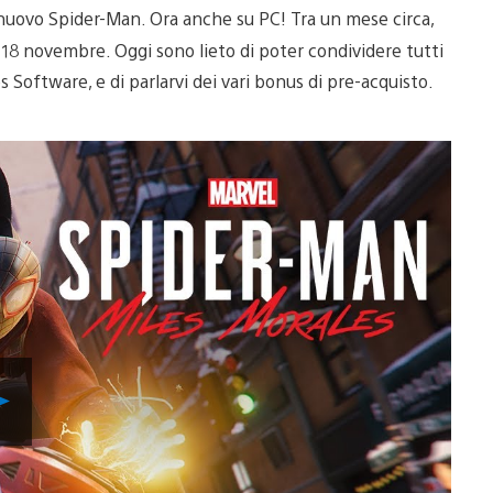
di nuovo Spider-Man. Ora anche su PC! Tra un mese circa,
l 18 novembre. Oggi sono lieto di poter condividere tutti
es Software, e di parlarvi dei vari bonus di pre-acquisto.
Riproduci
video