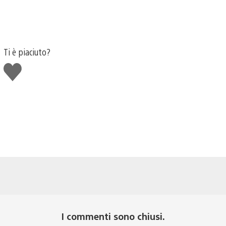
Ti è piaciuto?
Mi
piace
I commenti sono chiusi.