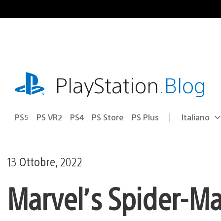
Salta
al
contenuto
playstation.com
PlayStation
.Blog
PS5
PS VR2
PS4
PS Store
PS Plus
Italiano
Seleziona
Regione
una
attuale:
Regione
13 Ottobre, 2022
Marvel’s Spider-Ma