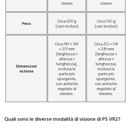
stereo
stereo
Circa 600 g
Circa 560 g
Peso
(cavi esclusi)
(cavi esclusi)
Circa 187 × 185
Circa 212 × 158
× 277 mm
× 278 mm
(larghezza ×
(larghezza ×
altezza ×
altezza ×
lunghezza),
lunghezza),
Dimensioni
esclusa la
esclusa la
esterne
parte più
parte più
sporgente,
sporgente,
con archetto
con archetto
regolato al
regolato al
minimo.
minimo.
Quali sono le diverse modalità di visione di PS VR2?