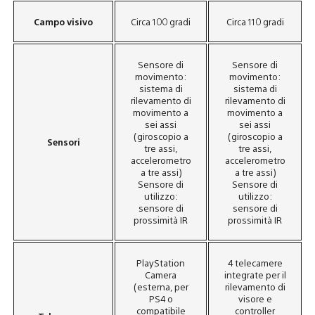
Campo visivo
Circa 100 gradi
Circa 110 gradi
Sensore di
Sensore di
movimento:
movimento:
sistema di
sistema di
rilevamento di
rilevamento di
movimento a
movimento a
sei assi
sei assi
(giroscopio a
(giroscopio a
Sensori
tre assi,
tre assi,
accelerometro
accelerometro
a tre assi)
a tre assi)
Sensore di
Sensore di
utilizzo:
utilizzo:
sensore di
sensore di
prossimità IR
prossimità IR
PlayStation
4 telecamere
Camera
integrate per il
(esterna, per
rilevamento di
PS4 o
visore e
compatibile
controller