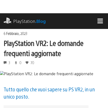
Salta
al
contenuto
playstation.com
PlayStation
.Blog
MEN
6 Febbraio, 2023
PlayStation VR2: Le domande
frequenti aggiornate
3
0
70
Tutto quello che vuoi sapere su PS VR2, in un
unico posto.