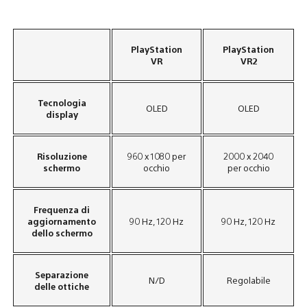
PlayStation
PlayStation
VR
VR2
Tecnologia
OLED
OLED
display
Risoluzione
960 x 1080 per
2000 x 2040
schermo
occhio
per occhio
Frequenza di
aggiornamento
90 Hz, 120 Hz
90 Hz, 120 Hz
dello schermo
Separazione
N/D
Regolabile
delle ottiche