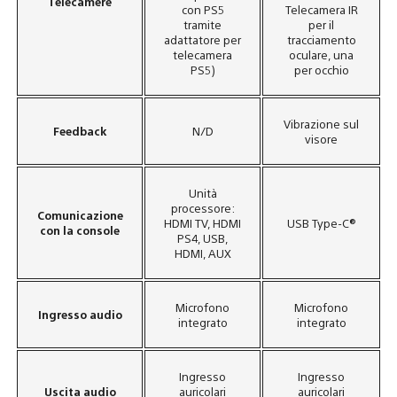
Telecamere
con PS5
Telecamera IR
tramite
per il
adattatore per
tracciamento
telecamera
oculare, una
PS5)
per occhio
Vibrazione sul
Feedback
N/D
visore
Unità
processore:
Comunicazione
HDMI TV, HDMI
USB Type-C®
con la console
PS4, USB,
HDMI, AUX
Microfono
Microfono
Ingresso audio
integrato
integrato
Ingresso
Ingresso
Uscita audio
auricolari
auricolari