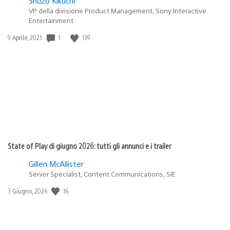
Shuzo Kikuchi
VP della divisione Product Management, Sony Interactive
Entertainment
Data
1
139
9 Aprile, 2025
di
pubblicazione:
State of Play di giugno 2026: tutti gli annunci e i trailer
Gillen McAllister
Senior Specialist, Content Communications, SIE
Data
16
3 Giugno, 2026
di
pubblicazione: