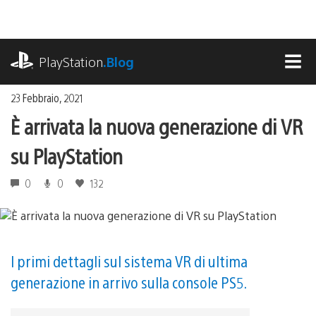
Salta
al
contenuto
playstation.com
PlayStation
.Blog
MEN
23 Febbraio, 2021
È arrivata la nuova generazione di VR
su PlayStation
0
0
132
I primi dettagli sul sistema VR di ultima
generazione in arrivo sulla console PS5.