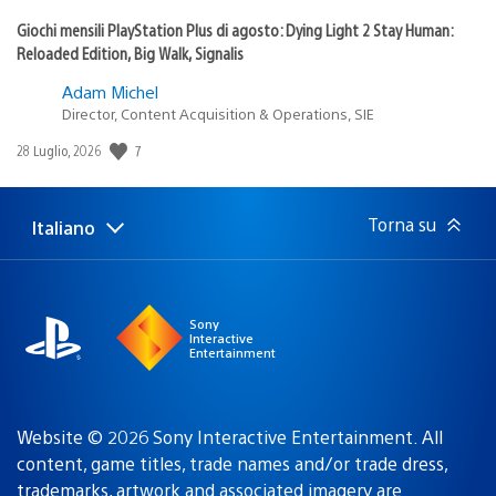
Giochi mensili PlayStation Plus di agosto: Dying Light 2 Stay Human:
Reloaded Edition, Big Walk, Signalis
Adam Michel
Director, Content Acquisition & Operations, SIE
Data
7
28 Luglio, 2026
di
pubblicazione:
Torna su
Italiano
Seleziona
Regione
una
attuale:
Regione
Sony
Interactive
Entertainment
Website © 2026 Sony Interactive Entertainment. All
content, game titles, trade names and/or trade dress,
trademarks, artwork and associated imagery are