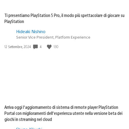
Ti presentiamo PlayStation 5 Pro, il modo più spettacolare di giocare su
PlayStation
Hideaki Nishino
Senior Vice President, Platform Experience
Data
4
130
12 Settembre, 2024
di
pubblicazione:
Arriva oggi l’aggiornamento di sistema di remote player PlayStation
Portal con miglioramenti dell’esperienza utente nella versione beta dei
giochi in streaming nel cloud