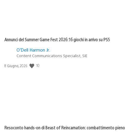
Annunci del Summer Game Fest 2026: 16 giochi in arrivo su PS5
O’Dell Harmon Jr.
Content Communications Specialist, SIE
Data
10
8 Giugno, 2026
di
pubblicazione:
Resoconto hands-on di Beast of Reincarnation: combattimento pieno