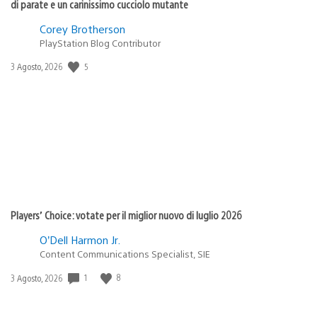
di parate e un carinissimo cucciolo mutante
Corey Brotherson
PlayStation Blog Contributor
Data
5
3 Agosto, 2026
di
pubblicazione:
Players’ Choice: votate per il miglior nuovo di luglio 2026
O’Dell Harmon Jr.
Content Communications Specialist, SIE
Data
1
8
3 Agosto, 2026
di
pubblicazione: