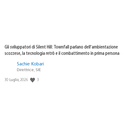
Gli sviluppatori di Silent Hill: Townfall parlano dell’ambientazione
scozzese, la tecnologia retrò e il combattimento in prima persona
Sachie Kobari
Direttrice, SIE
Data
3
30 Luglio, 2026
di
pubblicazione: