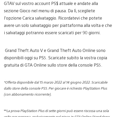
GTAV sul vostro account PS$ attuale e andate alla
sezione Gioco nel menu di pausa. Da lì, scegliete
l’opzione Carica salvataggio. Ricordatevi che potete
avere un solo salvataggio per piattaforma alla volta e che
i salvataggi potranno essere scaricati per 90 giorni.
Grand Theft Auto V e Grand Theft Auto Online sono
disponibili oggi su PS5. Scaricate subito la vostra copia
gratuita di GTA Online sullo store della console PS5.
*Offerta disponibile dal 15 marzo 2022 al 14 giugno 2022. Scaricabile
dallo store della console PS5. Per giocare è richiesto PlayStation Plus
(con abbonamento ricorrente).
**
La prova PlayStation Plus di sette giorni può essere riscossa una sola
volta per persona, esclusivamente nel gioco in GTA Online Standalone