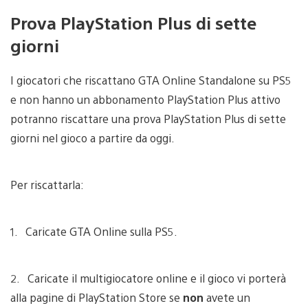
Prova PlayStation Plus di sette
giorni
I giocatori che riscattano GTA Online Standalone su PS5
e non hanno un abbonamento PlayStation Plus attivo
potranno riscattare una prova PlayStation Plus di sette
giorni nel gioco a partire da oggi.
Per riscattarla:
1. Caricate GTA Online sulla PS5.
2. Caricate il multigiocatore online e il gioco vi porterà
alla pagine di PlayStation Store se
non
avete un