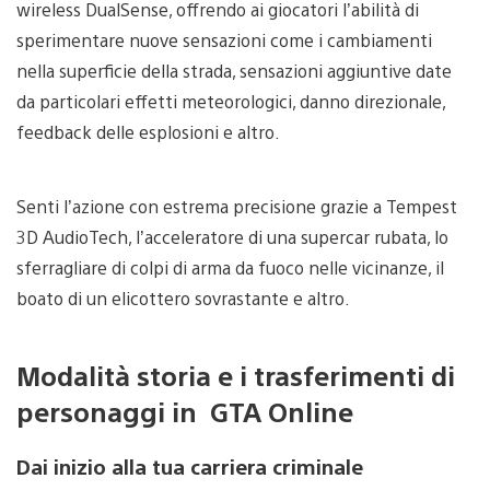
wireless DualSense, offrendo ai giocatori l’abilità di
sperimentare nuove sensazioni come i cambiamenti
nella superficie della strada, sensazioni aggiuntive date
da particolari effetti meteorologici, danno direzionale,
feedback delle esplosioni e altro.
Senti l’azione con estrema precisione grazie a Tempest
3D AudioTech, l’acceleratore di una supercar rubata, lo
sferragliare di colpi di arma da fuoco nelle vicinanze, il
boato di un elicottero sovrastante e altro.
Modalità storia e i trasferimenti di
personaggi in GTA Online
Dai inizio alla tua carriera criminale