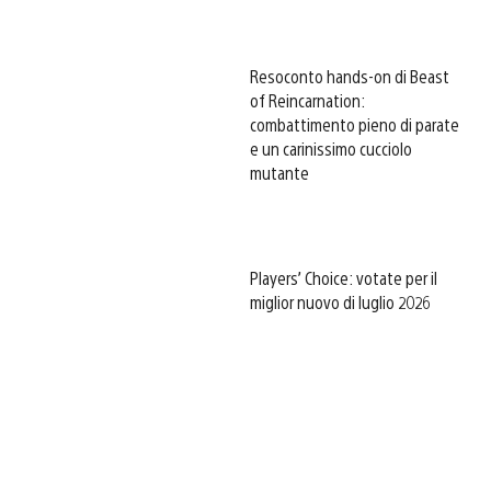
Resoconto hands-on di Beast
of Reincarnation:
combattimento pieno di parate
e un carinissimo cucciolo
mutante
Players’ Choice: votate per il
miglior nuovo di luglio 2026