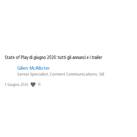
pubblicazione:
State of Play di giugno 2026: tutti gli annunci e i trailer
Gillen McAllister
Senior Specialist, Content Communications, SIE
Data
16
3 Giugno, 2026
di
pubblicazione: