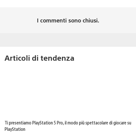
I commenti sono chiusi.
Articoli di tendenza
Ti presentiamo PlayStation 5 Pro, il modo più spettacolare di giocare su
PlayStation