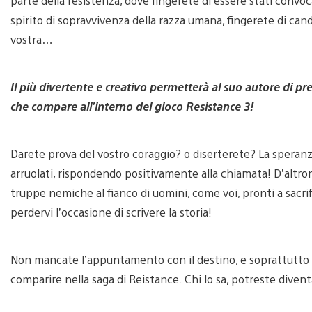
parte della resistenza, dove fingerete di essere stati convoc
spirito di sopravvivenza della razza umana, fingerete di ca
vostra…
Il più divertente e creativo permetterà al suo autore di 
che compare all’interno del gioco Resistance 3!
Darete prova del vostro coraggio? o diserterete? La speranz
arruolati, rispondendo positivamente alla chiamata! D’altrond
truppe nemiche al fianco di uomini, come voi, pronti a sacrif
perdervi l’occasione di scrivere la storia!
Non mancate l’appuntamento con il destino, e soprattutto 
comparire nella saga di Reistance. Chi lo sa, potreste dive