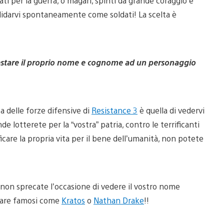
ati per la guerra, o magari, spinti da grande coraggio e
ndidarvi spontaneamente come soldati! La scelta è
prestare il proprio nome e cognome ad un personaggio
a delle forze difensive di
Resistance 3
è quella di vedervi
e lotterete per la “vostra” patria, contro le terrificanti
icare la propria vita per il bene dell’umanità, non potete
non sprecate l’occasione di vedere il vostro nome
ntare famosi come
Kratos
o
Nathan Drake
!!