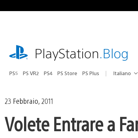
Salta
al
contenuto
playstation.com
PlayStation
.Blog
PS5
PS VR2
PS4
PS Store
PS Plus
Italiano
Seleziona
Regione
una
attuale:
Regione
23 Febbraio, 2011
Volete Entrare a Fa