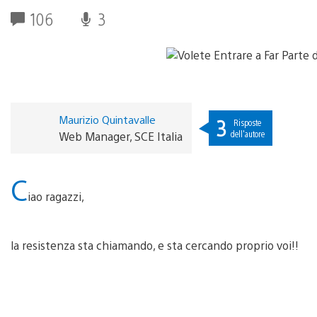
106
3
Maurizio Quintavalle
3
Risposte
dell'autore
Web Manager, SCE Italia
C
iao ragazzi,
la resistenza sta chiamando, e sta cercando proprio voi!!