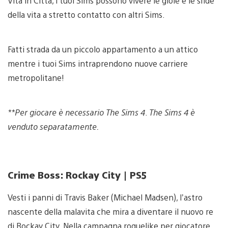
Vita in Città, i tuoi Sims possono vivere le gioie e le sfide
della vita a stretto contatto con altri Sims.
Fatti strada da un piccolo appartamento a un attico
mentre i tuoi Sims intraprendono nuove carriere
metropolitane!
**Per giocare è necessario The Sims 4
.
The Sims 4 è
venduto separatamente.
Crime Boss: Rockay City | PS5
Vesti i panni di Travis Baker (Michael Madsen), l’astro
nascente della malavita che mira a diventare il nuovo re
di Rockay City. Nella campagna roguelike per giocatore