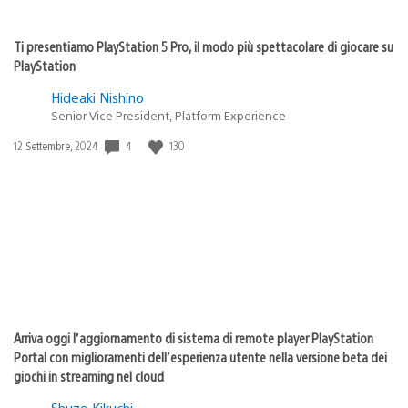
Ti presentiamo PlayStation 5 Pro, il modo più spettacolare di giocare su
PlayStation
Hideaki Nishino
Senior Vice President, Platform Experience
Data
4
130
12 Settembre, 2024
di
pubblicazione:
Arriva oggi l’aggiornamento di sistema di remote player PlayStation
Portal con miglioramenti dell’esperienza utente nella versione beta dei
giochi in streaming nel cloud
Shuzo Kikuchi