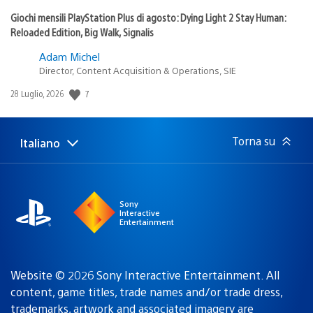
Giochi mensili PlayStation Plus di agosto: Dying Light 2 Stay Human:
Reloaded Edition, Big Walk, Signalis
Adam Michel
Director, Content Acquisition & Operations, SIE
Data
7
28 Luglio, 2026
di
pubblicazione:
Torna su
Italiano
Seleziona
Regione
una
attuale:
Regione
Sony
Interactive
Entertainment
Website © 2026 Sony Interactive Entertainment. All
content, game titles, trade names and/or trade dress,
trademarks, artwork and associated imagery are