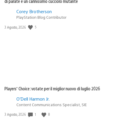
di parate e un carinissimo cucciolo mutante
Corey Brotherson
PlayStation Blog Contributor
Data
5
3 Agosto, 2026
di
pubblicazione:
Players’ Choice: votate per il miglior nuovo di luglio 2026
O’Dell Harmon Jr.
Content Communications Specialist, SIE
Data
1
8
3 Agosto, 2026
di
pubblicazione: