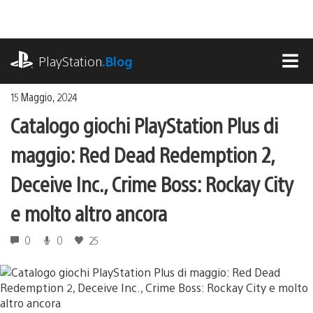
Salta
al
contenuto
playstation.com
PlayStation
.Blog
MEN
15 Maggio, 2024
Catalogo giochi PlayStation Plus di
maggio: Red Dead Redemption 2,
Deceive Inc., Crime Boss: Rockay City
e molto altro ancora
0
0
25