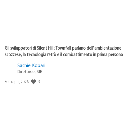
Gli sviluppatori di Silent Hill: Townfall parlano dell’ambientazione
scozzese, la tecnologia retrò e il combattimento in prima persona
Sachie Kobari
Direttrice, SIE
Data
3
30 Luglio, 2026
di
pubblicazione: