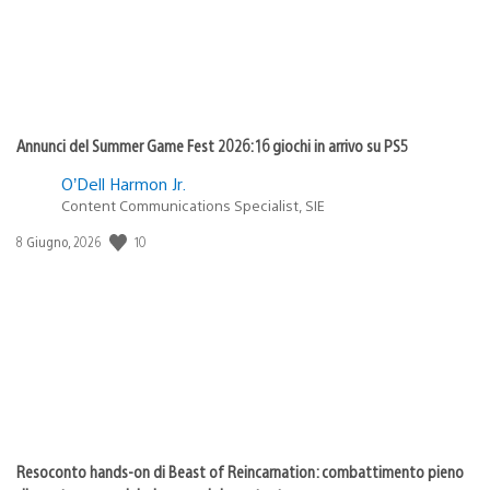
Annunci del Summer Game Fest 2026: 16 giochi in arrivo su PS5
O’Dell Harmon Jr.
Content Communications Specialist, SIE
Data
10
8 Giugno, 2026
di
pubblicazione:
Resoconto hands-on di Beast of Reincarnation: combattimento pieno