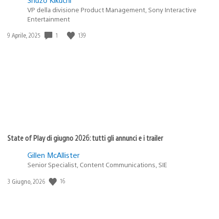
VP della divisione Product Management, Sony Interactive
Entertainment
Data
1
139
9 Aprile, 2025
di
pubblicazione:
State of Play di giugno 2026: tutti gli annunci e i trailer
Gillen McAllister
Senior Specialist, Content Communications, SIE
Data
16
3 Giugno, 2026
di
pubblicazione: