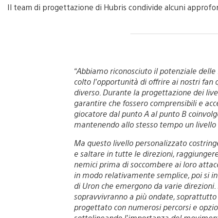
Il team di progettazione di Hubris condivide alcuni approfo
“Abbiamo riconosciuto il potenziale delle
colto l’opportunità di offrire ai nostri fa
diverso. Durante la progettazione dei livell
garantire che fossero comprensibili e acc
giocatore dal punto A al punto B coinvolge
mantenendo allo stesso tempo un livello d
Ma questo livello personalizzato costring
e saltare in tutte le direzioni, raggiunger
nemici prima di soccombere ai loro attacc
in modo relativamente semplice, poi si i
di Uron che emergono da varie direzioni. So
sopravvivranno a più ondate, soprattutto i
progettato con numerosi percorsi e opzion
sottolineando l’importanza del movimento