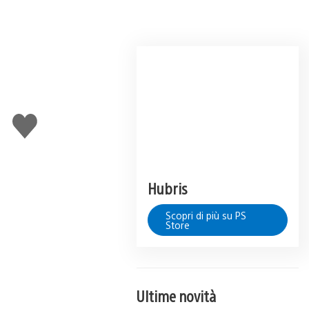
Mi
piace
Hubris
Scopri di più su PS
Store
Ultime novità