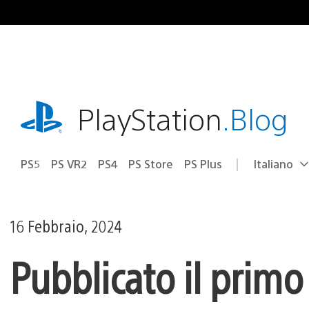
Salta
al
contenuto
playstation.com
PlayStation
.Blog
PS5
PS VR2
PS4
PS Store
PS Plus
Italiano
Seleziona
Regione
una
attuale:
Regione
16 Febbraio, 2024
Pubblicato il primo