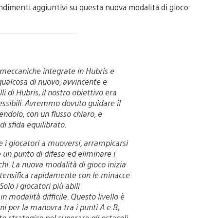
ndimenti aggiuntivi su questa nuova modalità di gioco:
 meccaniche integrate in Hubris e
n qualcosa di nuovo, avvincente e
i di Hubris, il nostro obiettivo era
essibili. Avremmo dovuto guidare il
ndolo, con un flusso chiaro, e
i sfida equilibrato.
e i giocatori a muoversi, arrampicarsi
e un punto di difesa ed eliminare i
hi. La nuova modalità di gioco inizia
ntensifica rapidamente con le minacce
lo i giocatori più abili
n modalità difficile. Questo livello è
i per la manovra tra i punti A e B,
 strategico nel superare gli ostacoli