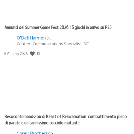
Annunci del Summer Game Fest 2026: 16 giochi in arrivo su PS5
O’Dell Harmon Jr.
Content Communications Specialist, SIE
Data
10
8 Giugno, 2026
di
pubblicazione:
Resoconto hands-on di Beast of Reincarnation: combattimento pieno
di parate e un carinissimo cucciolo mutante
Corey Brotherson