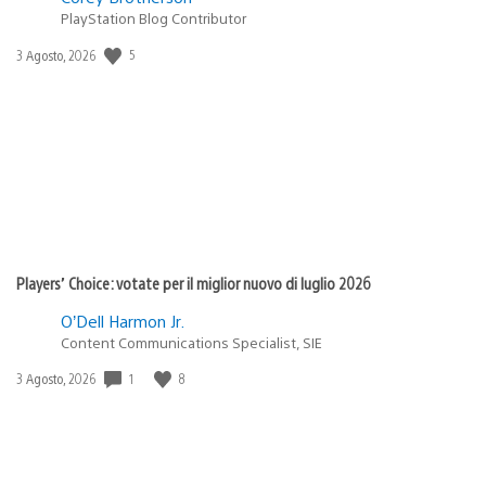
PlayStation Blog Contributor
Data
5
3 Agosto, 2026
di
pubblicazione:
Players’ Choice: votate per il miglior nuovo di luglio 2026
O’Dell Harmon Jr.
Content Communications Specialist, SIE
Data
1
8
3 Agosto, 2026
di
pubblicazione: