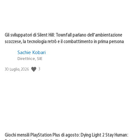
Gli sviluppatori di Silent Hill: Townfall parlano dell’ambientazione
scozzese, la tecnologia retrò e il combattimento in prima persona
Sachie Kobari
Direttrice, SIE
Data
3
30 Luglio, 2026
di
pubblicazione:
Giochi mensili PlayStation Plus di agosto: Dying Light 2 Stay Human: