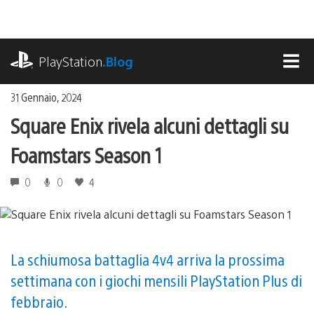
Salta
al
contenuto
playstation.com
PlayStation
.Blog
MEN
31 Gennaio, 2024
Square Enix rivela alcuni dettagli su
Foamstars Season 1
0
0
4
La schiumosa battaglia 4v4 arriva la prossima
settimana con i giochi mensili PlayStation Plus di
febbraio.