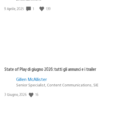
Data
1
139
9 Aprile, 2025
di
pubblicazione:
State of Play di giugno 2026: tutti gli annunci e i trailer
Gillen McAllister
Senior Specialist, Content Communications, SIE
Data
16
3 Giugno, 2026
di
pubblicazione: