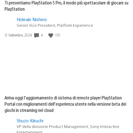
Ti presentiamo PlayStation 5 Pro, il modo più spettacolare di giocare su
PlayStation
Hideaki Nishino
Senior Vice President, Platform Experience
Data
4
130
12 Settembre, 2024
di
pubblicazione:
Arriva oggi l’aggiornamento di sistema di remote player PlayStation
Portal con miglioramenti dell’esperienza utente nella versione beta dei
giochi in streaming nel cloud
Shuzo Kikuchi
VP della divisione Product Management, Sony Interactive
Entertainment