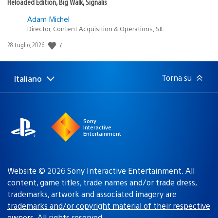
Reloaded Edition, Big Walk, Signalis
Adam Michel
Director, Content Acquisition & Operations, SIE
Data
7
28 Luglio, 2026
di
pubblicazione:
Torna su
Italiano
Seleziona
Regione
una
attuale:
Regione
Sony
Interactive
Entertainment
Website © 2026 Sony Interactive Entertainment. All
content, game titles, trade names and/or trade dress,
trademarks, artwork and associated imagery are
trademarks and/or copyright material of their respective
owners
. All rights reserved.