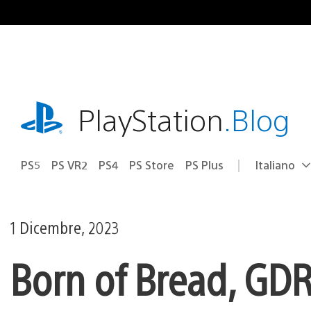
Salta
al
contenuto
playstation.com
PlayStation
.Blog
PS5
PS VR2
PS4
PS Store
PS Plus
Italiano
Seleziona
Regione
una
attuale:
Regione
1 Dicembre, 2023
Born of Bread, GDR 