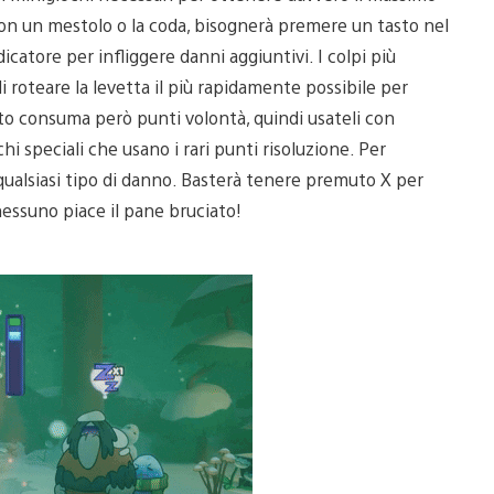
con un mestolo o la coda, bisognerà premere un tasto nel
icatore per infliggere danni aggiuntivi. I colpi più
i roteare la levetta il più rapidamente possibile per
sto consuma però punti volontà, quindi usateli con
i speciali che usano i rari punti risoluzione. Per
e qualsiasi tipo di danno. Basterà tenere premuto X per
essuno piace il pane bruciato!