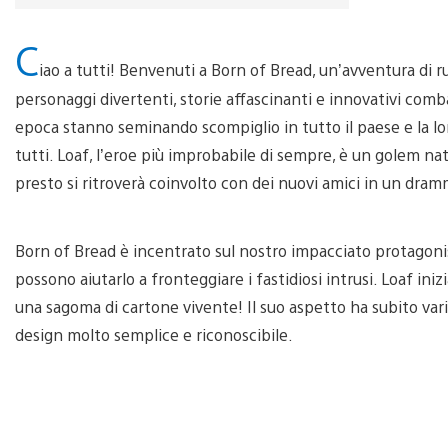
C
iao a tutti! Benvenuti a Born of Bread, un’avventura di r
personaggi divertenti, storie affascinanti e innovativi comba
epoca stanno seminando scompiglio in tutto il paese e la 
tutti. Loaf, l’eroe più improbabile di sempre, è un golem n
presto si ritroverà coinvolto con dei nuovi amici in un dram
Born of Bread è incentrato sul nostro impacciato protagonis
possono aiutarlo a fronteggiare i fastidiosi intrusi. Loaf i
una sagoma di cartone vivente! Il suo aspetto ha subito var
design molto semplice e riconoscibile.