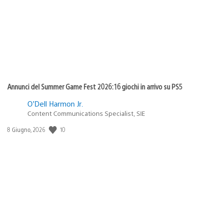
pubblicazione:
Annunci del Summer Game Fest 2026: 16 giochi in arrivo su PS5
O’Dell Harmon Jr.
Content Communications Specialist, SIE
Data
10
8 Giugno, 2026
di
pubblicazione: