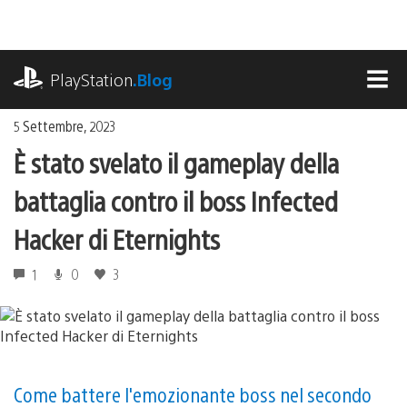
Salta
al
contenuto
playstation.com
PlayStation
.Blog
MEN
5 Settembre, 2023
È stato svelato il gameplay della
battaglia contro il boss Infected
Hacker di Eternights
1
0
3
Come battere l'emozionante boss nel secondo