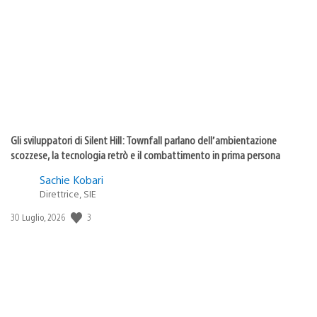
di
pubblicazione:
Gli sviluppatori di Silent Hill: Townfall parlano dell’ambientazione
scozzese, la tecnologia retrò e il combattimento in prima persona
Sachie Kobari
Direttrice, SIE
Data
3
30 Luglio, 2026
di
pubblicazione: