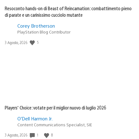
Resoconto hands-on di Beast of Reincarnation: combattimento pieno
di parate e un carinissimo cucciolo mutante
Corey Brotherson
PlayStation Blog Contributor
Data
5
3 Agosto, 2026
di
pubblicazione:
Players’ Choice: votate per il miglior nuovo di luglio 2026
O’Dell Harmon Jr.
Content Communications Specialist, SIE
Data
1
8
3 Agosto, 2026