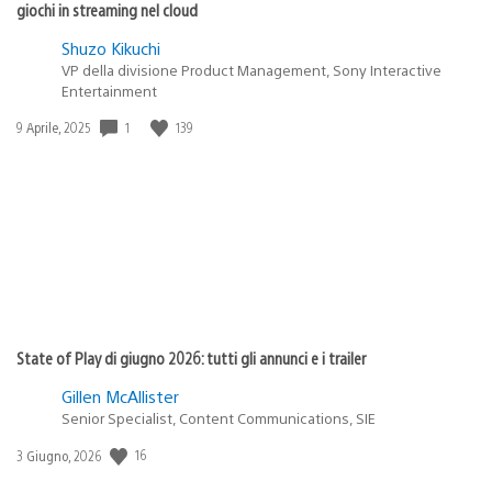
giochi in streaming nel cloud
Shuzo Kikuchi
VP della divisione Product Management, Sony Interactive
Entertainment
Data
1
139
9 Aprile, 2025
di
pubblicazione:
State of Play di giugno 2026: tutti gli annunci e i trailer
Gillen McAllister
Senior Specialist, Content Communications, SIE
Data
16
3 Giugno, 2026
di