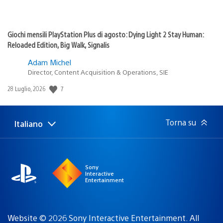
Giochi mensili PlayStation Plus di agosto: Dying Light 2 Stay Human:
Reloaded Edition, Big Walk, Signalis
Adam Michel
Director, Content Acquisition & Operations, SIE
Data
7
28 Luglio, 2026
di
pubblicazione:
Torna su
Italiano
Seleziona
Regione
una
attuale:
Regione
Sony
Interactive
Entertainment
Website © 2026 Sony Interactive Entertainment. All