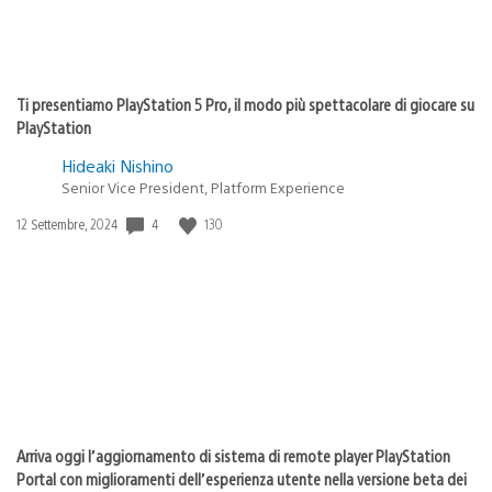
Ti presentiamo PlayStation 5 Pro, il modo più spettacolare di giocare su
PlayStation
Hideaki Nishino
Senior Vice President, Platform Experience
Data
4
130
12 Settembre, 2024
di
pubblicazione:
Arriva oggi l’aggiornamento di sistema di remote player PlayStation
Portal con miglioramenti dell’esperienza utente nella versione beta dei