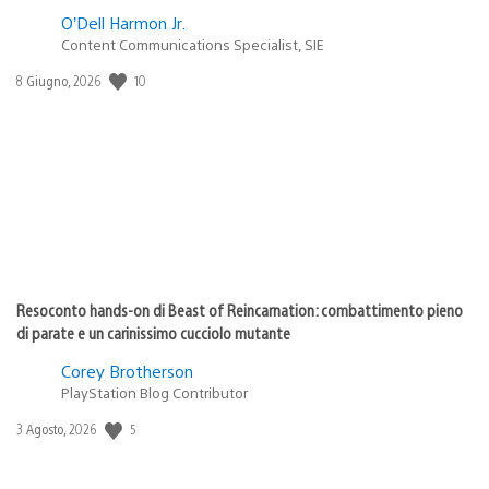
O’Dell Harmon Jr.
Content Communications Specialist, SIE
Data
10
8 Giugno, 2026
di
pubblicazione:
Resoconto hands-on di Beast of Reincarnation: combattimento pieno
di parate e un carinissimo cucciolo mutante
Corey Brotherson
PlayStation Blog Contributor
Data
5
3 Agosto, 2026
di
pubblicazione: