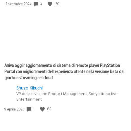
Data
4
130
12 Settembre, 2024
di
pubblicazione:
Arriva oggi l’aggiornamento di sistema di remote player PlayStation
Portal con miglioramenti dell’esperienza utente nella versione beta dei
giochi in streaming nel cloud
Shuzo Kikuchi
VP della divisione Product Management, Sony Interactive
Entertainment
Data
1
139
9 Aprile, 2025
di
pubblicazione: