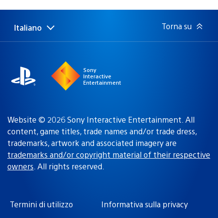
di
pubblicazione:
Torna su
Italiano
Seleziona
Regione
una
attuale:
Regione
Sony
Interactive
Entertainment
Website © 2026 Sony Interactive Entertainment. All
content, game titles, trade names and/or trade dress,
trademarks, artwork and associated imagery are
trademarks and/or copyright material of their respective
owners
. All rights reserved.
Termini di utilizzo
Informativa sulla privacy