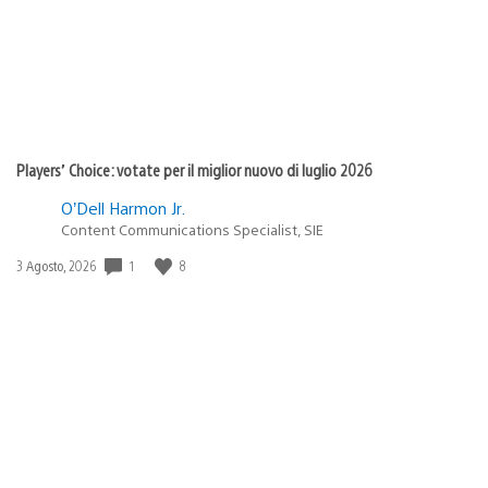
Players’ Choice: votate per il miglior nuovo di luglio 2026
O’Dell Harmon Jr.
Content Communications Specialist, SIE
Data
1
8
3 Agosto, 2026
di
pubblicazione: