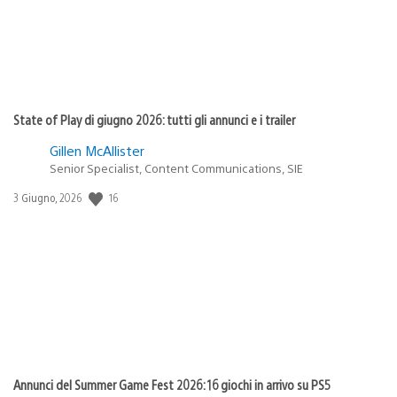
State of Play di giugno 2026: tutti gli annunci e i trailer
Gillen McAllister
Senior Specialist, Content Communications, SIE
Data
16
3 Giugno, 2026
di
pubblicazione:
Annunci del Summer Game Fest 2026: 16 giochi in arrivo su PS5