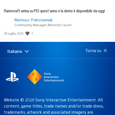
Flamecraft arriva su PS5 quest’anno e la demo è disponibile da oggi
Mateusz Pokrzywniak
Community Manager, Monster Couch
Data
3
28 Luglio, 2026
di
pubblicazione:
Torna su
Italiano
Seleziona
Regione
una
attuale:
Regione
Sony
Interactive
Entertainment
Website © 2026 Sony Interactive Entertainment. All
content, game titles, trade names and/or trade dress,
trademarks, artwork and associated imagery are