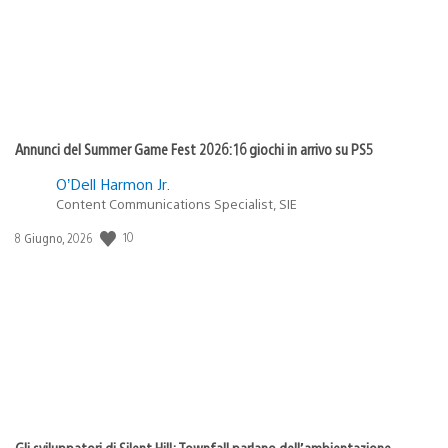
Annunci del Summer Game Fest 2026: 16 giochi in arrivo su PS5
O’Dell Harmon Jr.
Content Communications Specialist, SIE
Data
10
8 Giugno, 2026
di
pubblicazione:
Gli sviluppatori di Silent Hill: Townfall parlano dell’ambientazione