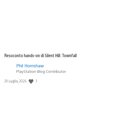
pubblicazione:
Resoconto hands-on di Silent Hill: Townfall
Phil Hornshaw
PlayStation Blog Contributor
Data
3
29 Luglio, 2026
di
pubblicazione: