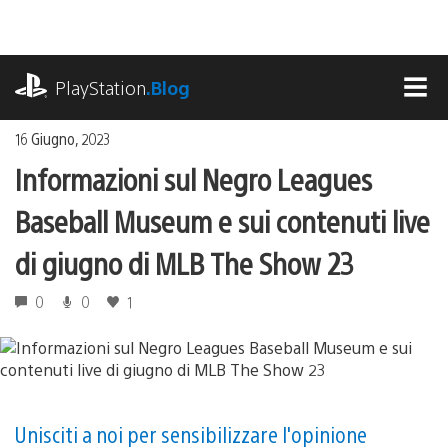
Salta
al
contenuto
playstation.com
PlayStation
.Blog
MEN
16 Giugno, 2023
Informazioni sul Negro Leagues
Baseball Museum e sui contenuti live
di giugno di MLB The Show 23
0
0
1
Unisciti a noi per sensibilizzare l'opinione