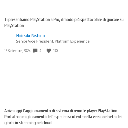
Ti presentiamo PlayStation 5 Pro, il modo più spettacolare di giocare su
PlayStation
Hideaki Nishino
Senior Vice President, Platform Experience
Data
4
130
12 Settembre, 2024
di
pubblicazione:
Arriva oggi l’aggiornamento di sistema di remote player PlayStation
Portal con miglioramenti dell’esperienza utente nella versione beta dei
giochi in streaming nel cloud