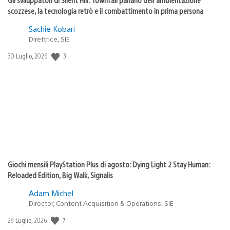
scozzese, la tecnologia retrò e il combattimento in prima persona
Sachie Kobari
Direttrice, SIE
Data
3
30 Luglio, 2026
di
pubblicazione:
Giochi mensili PlayStation Plus di agosto: Dying Light 2 Stay Human:
Reloaded Edition, Big Walk, Signalis
Adam Michel
Director, Content Acquisition & Operations, SIE
Data
7
28 Luglio, 2026
di