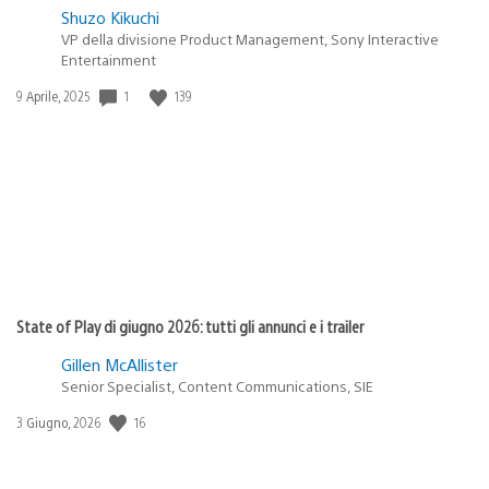
Shuzo Kikuchi
VP della divisione Product Management, Sony Interactive
Entertainment
Data
1
139
9 Aprile, 2025
di
pubblicazione:
State of Play di giugno 2026: tutti gli annunci e i trailer
Gillen McAllister
Senior Specialist, Content Communications, SIE
Data
16
3 Giugno, 2026
di
pubblicazione: