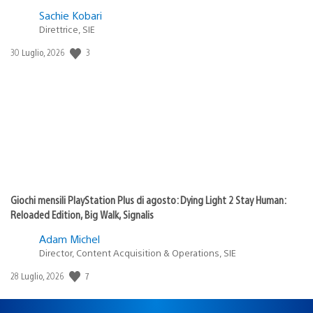
Sachie Kobari
Direttrice, SIE
Data
3
30 Luglio, 2026
di
pubblicazione:
Giochi mensili PlayStation Plus di agosto: Dying Light 2 Stay Human:
Reloaded Edition, Big Walk, Signalis
Adam Michel
Director, Content Acquisition & Operations, SIE
Data
7
28 Luglio, 2026
di
pubblicazione: