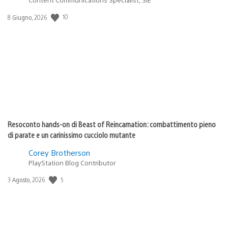
Data
10
8 Giugno, 2026
di
pubblicazione:
Resoconto hands-on di Beast of Reincarnation: combattimento pieno
di parate e un carinissimo cucciolo mutante
Corey Brotherson
PlayStation Blog Contributor
Data
5
3 Agosto, 2026
di
pubblicazione: