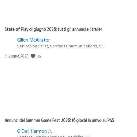
State of Play di giugno 2026: tutti gli annunci e i trailer
Gillen McAllister
Senior Specialist, Content Communications, SIE
Data
16
3 Giugno, 2026
di
pubblicazione:
Annunci del Summer Game Fest 2026: 16 giochi in arrivo su PS5
O’Dell Harmon Jr.
Content Communications Specialist, SIE