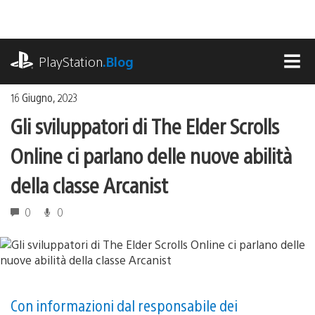
Salta
al
contenuto
playstation.com
PlayStation
.Blog
MEN
16 Giugno, 2023
Gli sviluppatori di The Elder Scrolls
Online ci parlano delle nuove abilità
della classe Arcanist
0
0
Con informazioni dal responsabile dei