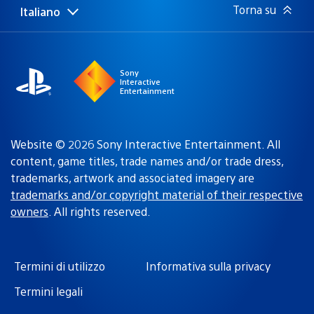
Torna su
Italiano
Seleziona
Regione
una
attuale:
Regione
Sony
Interactive
Entertainment
Website © 2026 Sony Interactive Entertainment. All
content, game titles, trade names and/or trade dress,
trademarks, artwork and associated imagery are
trademarks and/or copyright material of their respective
owners
. All rights reserved.
Termini di utilizzo
Informativa sulla privacy
Termini legali