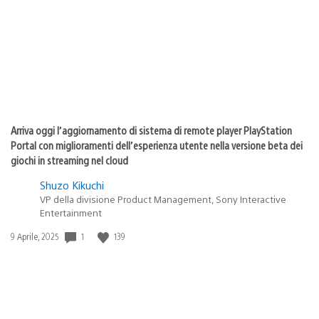
pubblicazione:
Arriva oggi l’aggiornamento di sistema di remote player PlayStation
Portal con miglioramenti dell’esperienza utente nella versione beta dei
giochi in streaming nel cloud
Shuzo Kikuchi
VP della divisione Product Management, Sony Interactive
Entertainment
Data
1
139
9 Aprile, 2025
di
pubblicazione: