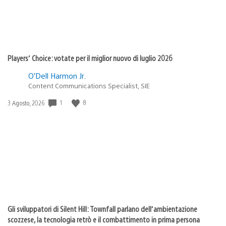
Players’ Choice: votate per il miglior nuovo di luglio 2026
O’Dell Harmon Jr.
Content Communications Specialist, SIE
Data
1
8
3 Agosto, 2026
di
pubblicazione:
Gli sviluppatori di Silent Hill: Townfall parlano dell’ambientazione
scozzese, la tecnologia retrò e il combattimento in prima persona