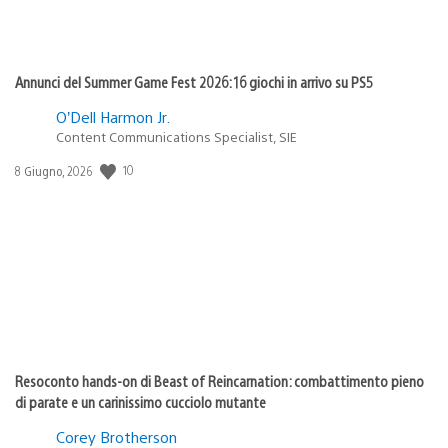
Annunci del Summer Game Fest 2026: 16 giochi in arrivo su PS5
O’Dell Harmon Jr.
Content Communications Specialist, SIE
Data
10
8 Giugno, 2026
di
pubblicazione:
Resoconto hands-on di Beast of Reincarnation: combattimento pieno
di parate e un carinissimo cucciolo mutante
Corey Brotherson