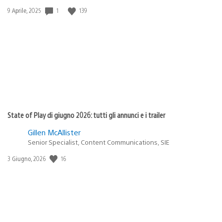
Data
1
139
9 Aprile, 2025
di
pubblicazione:
State of Play di giugno 2026: tutti gli annunci e i trailer
Gillen McAllister
Senior Specialist, Content Communications, SIE
Data
16
3 Giugno, 2026
di
pubblicazione: