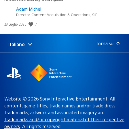
Adam Michel
Director, Content Acquisition & Operations, SIE
Data
7
28 Luglio, 2026
di
pubblicazione:
Torna su
Italiano
Seleziona
Regione
una
attuale:
Regione
Sony
Interactive
Entertainment
Website © 2026 Sony Interactive Entertainment. All
content, game titles, trade names and/or trade dress,
trademarks, artwork and associated imagery are
trademarks and/or copyright material of their respective
owners
. All rights reserved.