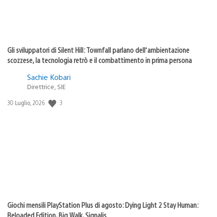
Gli sviluppatori di Silent Hill: Townfall parlano dell’ambientazione
scozzese, la tecnologia retrò e il combattimento in prima persona
Sachie Kobari
Direttrice, SIE
Data
3
30 Luglio, 2026
di
pubblicazione:
Giochi mensili PlayStation Plus di agosto: Dying Light 2 Stay Human:
Reloaded Edition, Big Walk, Signalis