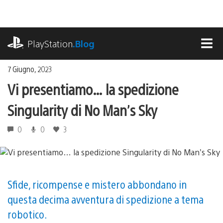
Salta
al
contenuto
playstation.com
PlayStation
.Blog
MEN
7 Giugno, 2023
Vi presentiamo… la spedizione
Singularity di No Man’s Sky
0
0
3
Sfide, ricompense e mistero abbondano in
questa decima avventura di spedizione a tema
robotico.