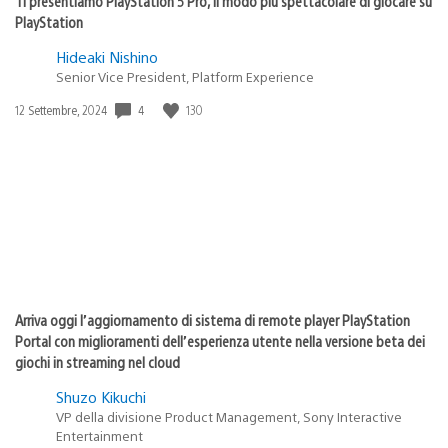
Ti presentiamo PlayStation 5 Pro, il modo più spettacolare di giocare su
PlayStation
Hideaki Nishino
Senior Vice President, Platform Experience
Data
4
130
12 Settembre, 2024
di
pubblicazione:
Arriva oggi l’aggiornamento di sistema di remote player PlayStation
Portal con miglioramenti dell’esperienza utente nella versione beta dei
giochi in streaming nel cloud
Shuzo Kikuchi
VP della divisione Product Management, Sony Interactive
Entertainment