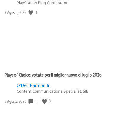
PlayStation Blog Contributor
Data
5
3 Agosto, 2026
di
pubblicazione:
Players’ Choice: votate per il miglior nuovo di luglio 2026
O’Dell Harmon Jr.
Content Communications Specialist, SIE
Data
1
8
3 Agosto, 2026
di
pubblicazione: