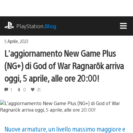
Salta
al
contenuto
playstation.com
PlayStation
.Blog
MEN
5 Aprile, 2023
L’aggiornamento New Game Plus
(NG+) di God of War Ragnarök arriva
oggi, 5 aprile, alle ore 20:00!
1
0
31
Nuove armature, un livello massimo maggiore e