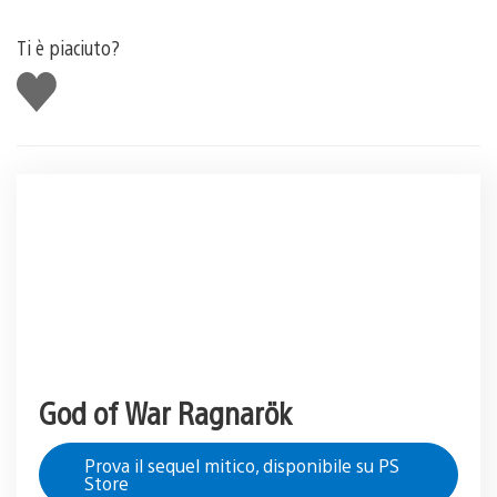
Ti è piaciuto?
Mi
piace
God of War Ragnarök
Prova il sequel mitico, disponibile su PS
Store