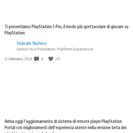
Ti presentiamo PlayStation 5 Pro, il modo più spettacolare di giocare su
PlayStation
Hideaki Nishino
Senior Vice President, Platform Experience
Data
4
130
12 Settembre, 2024
di
pubblicazione:
Arriva oggi l’aggiornamento di sistema di remote player PlayStation
Portal con miglioramenti dell’esperienza utente nella versione beta dei