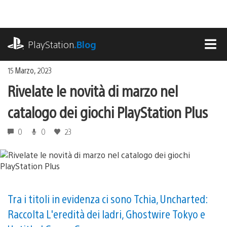
Salta
al
contenuto
playstation.com
PlayStation
.Blog
MEN
15 Marzo, 2023
Rivelate le novità di marzo nel
catalogo dei giochi PlayStation Plus
0
0
23
Tra i titoli in evidenza ci sono Tchia, Uncharted:
Raccolta L'eredità dei ladri, Ghostwire Tokyo e