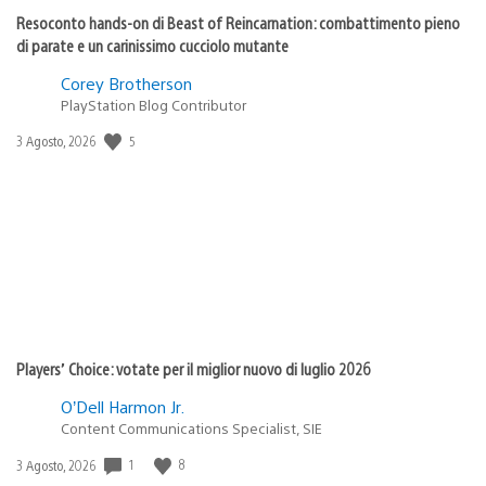
Resoconto hands-on di Beast of Reincarnation: combattimento pieno
di parate e un carinissimo cucciolo mutante
Corey Brotherson
PlayStation Blog Contributor
Data
5
3 Agosto, 2026
di
pubblicazione:
Players’ Choice: votate per il miglior nuovo di luglio 2026
O’Dell Harmon Jr.
Content Communications Specialist, SIE
Data
1
8
3 Agosto, 2026
di