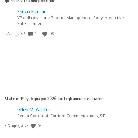
giochi in streaming nel cloud
Shuzo Kikuchi
VP della divisione Product Management, Sony Interactive
Entertainment
Data
1
139
9 Aprile, 2025
di
pubblicazione:
State of Play di giugno 2026: tutti gli annunci e i trailer
Gillen McAllister
Senior Specialist, Content Communications, SIE
Data
16
3 Giugno, 2026
di
pubblicazione: