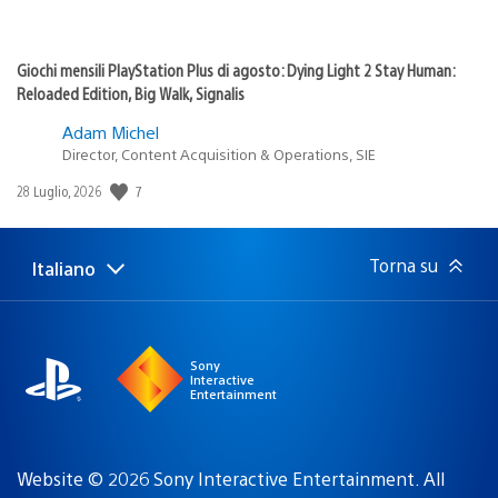
Giochi mensili PlayStation Plus di agosto: Dying Light 2 Stay Human:
Reloaded Edition, Big Walk, Signalis
Adam Michel
Director, Content Acquisition & Operations, SIE
Data
7
28 Luglio, 2026
di
pubblicazione:
Torna su
Italiano
Seleziona
Regione
una
attuale:
Regione
Sony
Interactive
Entertainment
Website © 2026 Sony Interactive Entertainment. All