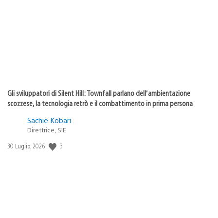
pubblicazione:
Gli sviluppatori di Silent Hill: Townfall parlano dell’ambientazione
scozzese, la tecnologia retrò e il combattimento in prima persona
Sachie Kobari
Direttrice, SIE
Data
3
30 Luglio, 2026
di
pubblicazione: