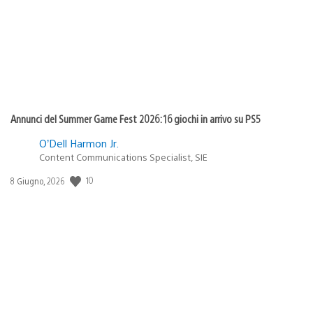
Annunci del Summer Game Fest 2026: 16 giochi in arrivo su PS5
O’Dell Harmon Jr.
Content Communications Specialist, SIE
Data
10
8 Giugno, 2026
di
pubblicazione: