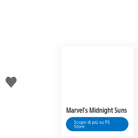
Mi
piace
Marvel’s Midnight Suns
Scopri di più su PS
Store