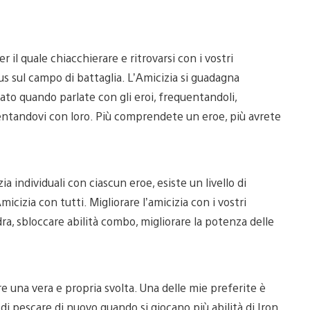
 il quale chiacchierare e ritrovarsi con i vostri
s sul campo di battaglia. L’Amicizia si guadagna
ato quando parlate con gli eroi, frequentandoli,
entandovi con loro. Più comprendete un eroe, più avrete
ia individuali con ciascun eroe, esiste un livello di
zia con tutti. Migliorare l’amicizia con i vostri
a, sbloccare abilità combo, migliorare la potenza delle
 una vera e propria svolta. Una delle mie preferite è
di pescare di nuovo quando si giocano più abilità di Iron