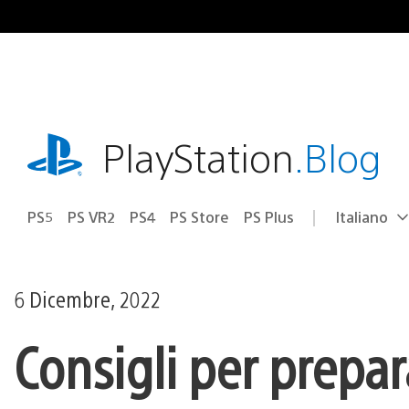
Salta
al
contenuto
playstation.com
PlayStation
.Blog
PS5
PS VR2
PS4
PS Store
PS Plus
Italiano
Seleziona
Regione
una
attuale:
Regione
6 Dicembre, 2022
Consigli per prepar