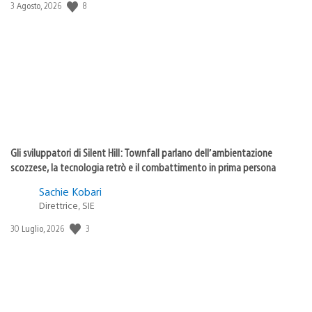
Data
8
3 Agosto, 2026
di
pubblicazione:
Gli sviluppatori di Silent Hill: Townfall parlano dell’ambientazione
scozzese, la tecnologia retrò e il combattimento in prima persona
Sachie Kobari
Direttrice, SIE
Data
3
30 Luglio, 2026
di
pubblicazione: