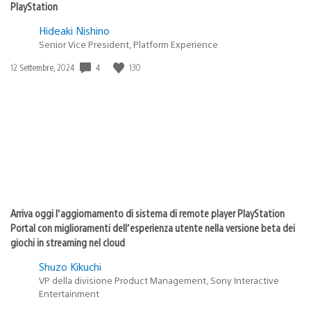
PlayStation
Hideaki Nishino
Senior Vice President, Platform Experience
Data
4
130
12 Settembre, 2024
di
pubblicazione:
Arriva oggi l’aggiornamento di sistema di remote player PlayStation
Portal con miglioramenti dell’esperienza utente nella versione beta dei
giochi in streaming nel cloud
Shuzo Kikuchi
VP della divisione Product Management, Sony Interactive
Entertainment