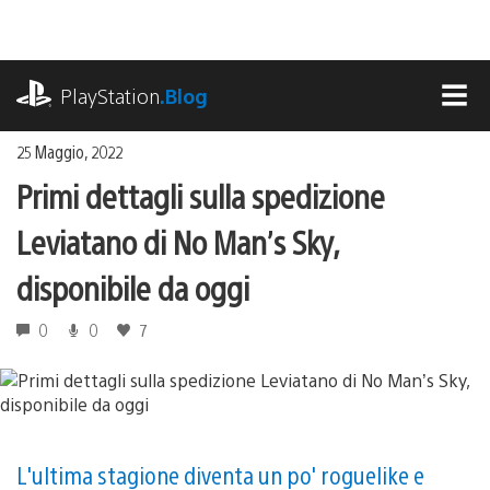
Salta
al
contenuto
playstation.com
PlayStation
.Blog
MEN
25 Maggio, 2022
Primi dettagli sulla spedizione
Leviatano di No Man’s Sky,
disponibile da oggi
0
0
7
L'ultima stagione diventa un po' roguelike e