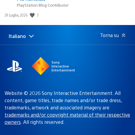
PlayStation Blog Contributor
Data
3
29 Luglio, 2026
di
pubblicazione:
Torna su
Italiano
Seleziona
Regione
una
attuale:
Regione
Sony
Interactive
Entertainment
Website © 2026 Sony Interactive Entertainment. All
content, game titles, trade names and/or trade dress,
trademarks, artwork and associated imagery are
trademarks and/or copyright material of their respective
owners
. All rights reserved.