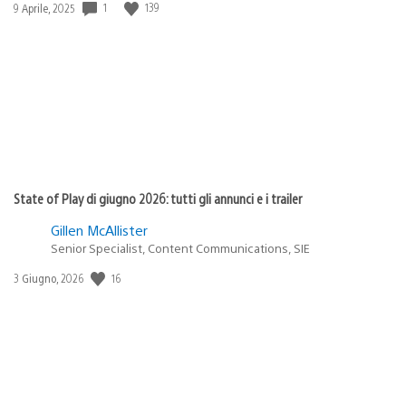
Data
1
139
9 Aprile, 2025
di
pubblicazione:
State of Play di giugno 2026: tutti gli annunci e i trailer
Gillen McAllister
Senior Specialist, Content Communications, SIE
Data
16
3 Giugno, 2026
di
pubblicazione: