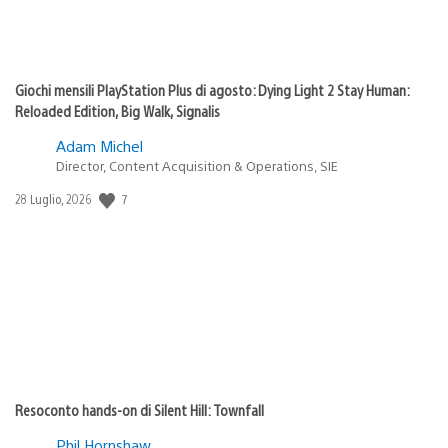
Giochi mensili PlayStation Plus di agosto: Dying Light 2 Stay Human:
Reloaded Edition, Big Walk, Signalis
Adam Michel
Director, Content Acquisition & Operations, SIE
Data
7
28 Luglio, 2026
di
pubblicazione:
Resoconto hands-on di Silent Hill: Townfall
Phil Hornshaw