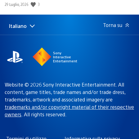
Data
3
29 Luglio, 2026
di
pubblicazione:
Torna su
Italiano
Seleziona
Regione
una
attuale:
Regione
Sony
Interactive
Entertainment
Website © 2026 Sony Interactive Entertainment. All
content, game titles, trade names and/or trade dress,
trademarks, artwork and associated imagery are
trademarks and/or copyright material of their respective
owners
. All rights reserved.
Termini di utilizzo
Informativa sulla privacy