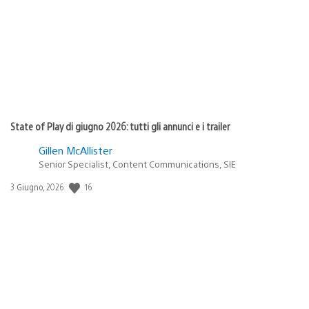
pubblicazione:
State of Play di giugno 2026: tutti gli annunci e i trailer
Gillen McAllister
Senior Specialist, Content Communications, SIE
Data
16
3 Giugno, 2026
di
pubblicazione: