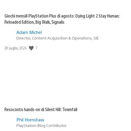
Giochi mensili PlayStation Plus di agosto: Dying Light 2 Stay Human:
Reloaded Edition, Big Walk, Signalis
Adam Michel
Director, Content Acquisition & Operations, SIE
Data
7
28 Luglio, 2026
di
pubblicazione:
Resoconto hands-on di Silent Hill: Townfall
Phil Hornshaw
PlayStation Blog Contributor