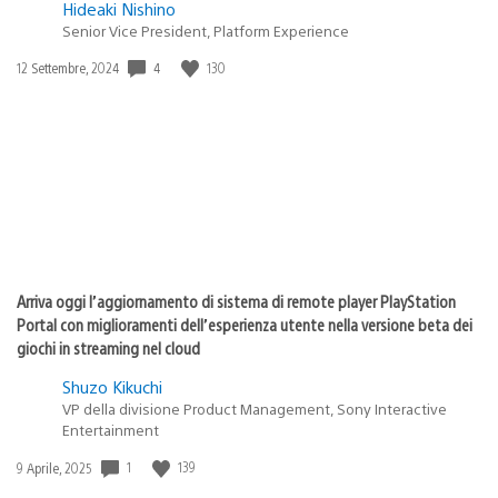
Hideaki Nishino
Senior Vice President, Platform Experience
Data
4
130
12 Settembre, 2024
di
pubblicazione:
Arriva oggi l’aggiornamento di sistema di remote player PlayStation
Portal con miglioramenti dell’esperienza utente nella versione beta dei
giochi in streaming nel cloud
Shuzo Kikuchi
VP della divisione Product Management, Sony Interactive
Entertainment
Data
1
139
9 Aprile, 2025
di