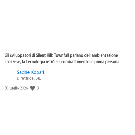
pubblicazione:
Gli sviluppatori di Silent Hill: Townfall parlano dell’ambientazione
scozzese, la tecnologia retrò e il combattimento in prima persona
Sachie Kobari
Direttrice, SIE
Data
3
30 Luglio, 2026
di
pubblicazione: