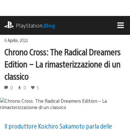
Salta
al
contenuto
playstation.com
PlayStation
.Blog
MEN
6 Aprile, 2022
Chrono Cross: The Radical Dreamers
Edition – La rimasterizzazione di un
classico
0
0
5
Il produttore Koichiro Sakamoto parla delle