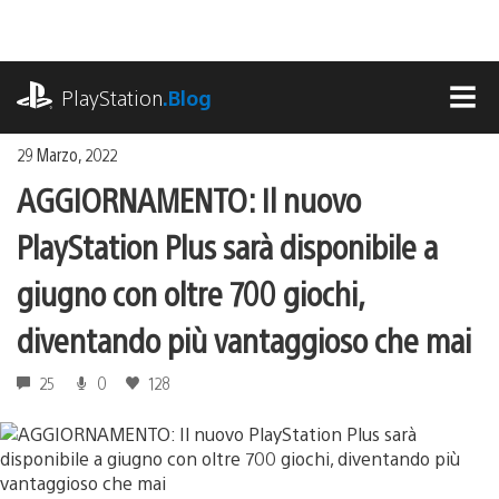
Salta
al
contenuto
playstation.com
PlayStation
.Blog
MEN
29 Marzo, 2022
AGGIORNAMENTO: Il nuovo
PlayStation Plus sarà disponibile a
giugno con oltre 700 giochi,
diventando più vantaggioso che mai
25
0
128