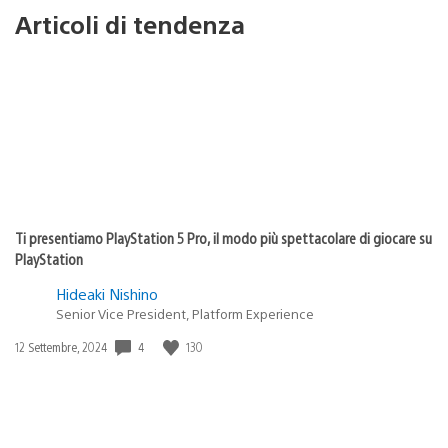
Articoli di tendenza
Ti presentiamo PlayStation 5 Pro, il modo più spettacolare di giocare su
PlayStation
Hideaki Nishino
Senior Vice President, Platform Experience
Data
4
130
12 Settembre, 2024
di
pubblicazione: