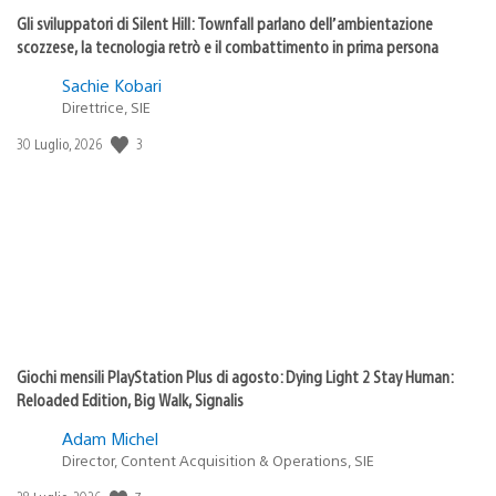
Gli sviluppatori di Silent Hill: Townfall parlano dell’ambientazione
scozzese, la tecnologia retrò e il combattimento in prima persona
Sachie Kobari
Direttrice, SIE
Data
3
30 Luglio, 2026
di
pubblicazione:
Giochi mensili PlayStation Plus di agosto: Dying Light 2 Stay Human:
Reloaded Edition, Big Walk, Signalis
Adam Michel
Director, Content Acquisition & Operations, SIE
Data