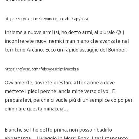
https://gfycat.com/lazyuncomfortablecapybara
Insieme a nuove armi (sì, ho detto armi, al plurale 😉 )
incontrerete nuovi nemici man mano che avanzate nel
territorio Arcano. Ecco un rapido assaggio del Bomber:
https://gfycat.com/feistydescriptivecobra
Ovviamente, dovrete prestare attenzione a dove
mettete i piedi perché lancia mine verso di voi. E
preparatevi, perché ci vuole più di un semplice colpo per
eliminare questa minaccia…
E anche se l’ho detto prima, non posso ribadirlo
abbastanza… Il viaggio in Moss: Book II sarà stancante,