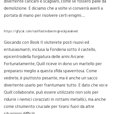
divertente caricarli e scagliarli, come se fossero palle da
demolizione. E diciamo che a volte vi converrà averli a
portata di mano per risolvere certi enigmi…
https://gfycat.com/rashfastindianringneckparakeet
Giocando con Book II visiterete posti nuovi ed
entusiasmanti, inclusa la Fonderia sotto il castello,
epicentrodella forgiatura delle armi Arcane.
Fortunatamente, Quill riceve in dono un martello per
prepararsi meglio a questa sfida spaventosa. Come
vedrete, è piuttosto pesante, ma è anche un sacco
divertente usarlo per frantumare tutto. E dato che voi e
Quill collaborate, può essere utilizzato non solo per
ridurre i nemici corazzati in rottami metallici, ma anche
come strumento cruciale per tirarsi fuori da altre
situazioni difficili.