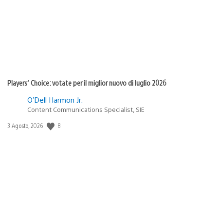
Players’ Choice: votate per il miglior nuovo di luglio 2026
O’Dell Harmon Jr.
Content Communications Specialist, SIE
Data
8
3 Agosto, 2026
di
pubblicazione: