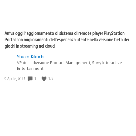
Arriva oggi l’aggiornamento di sistema di remote player PlayStation
Portal con miglioramenti dell’esperienza utente nella versione beta dei
giochi in streaming nel cloud
Shuzo Kikuchi
VP della divisione Product Management, Sony Interactive
Entertainment
Data
1
139
9 Aprile, 2025
di
pubblicazione: