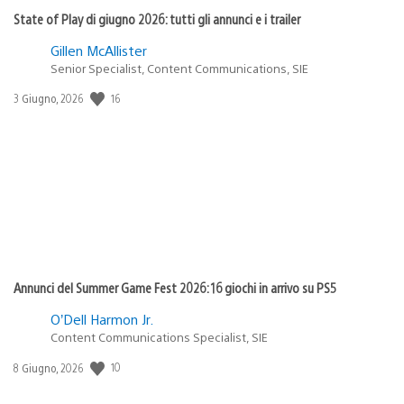
State of Play di giugno 2026: tutti gli annunci e i trailer
Gillen McAllister
Senior Specialist, Content Communications, SIE
Data
16
3 Giugno, 2026
di
pubblicazione:
Annunci del Summer Game Fest 2026: 16 giochi in arrivo su PS5
O’Dell Harmon Jr.
Content Communications Specialist, SIE
Data
10
8 Giugno, 2026
di
pubblicazione: