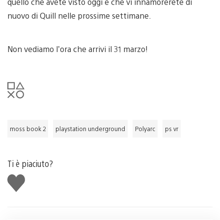
quello che avete visto oggi e che vi innamorerete di
nuovo di Quill nelle prossime settimane.
Non vediamo l’ora che arrivi il 31 marzo!
moss book 2
playstation underground
Polyarc
ps vr
Ti è piaciuto?
Mi
piace