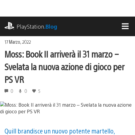
Salta
al
contenuto
playstation.com
PlayStation
.Blog
MEN
17 Marzo, 2022
Moss: Book II arriverà il 31 marzo –
Svelata la nuova azione di gioco per
PS VR
0
0
5
Quill brandisce un nuovo potente martello,