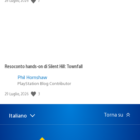
7
28 Luglio, 2026
di
pubblicazione:
Resoconto hands-on di Silent Hill: Townfall
Phil Hornshaw
PlayStation Blog Contributor
Data
3
29 Luglio, 2026
di
pubblicazione:
Torna su
Italiano
Seleziona
Regione
una
attuale:
Regione