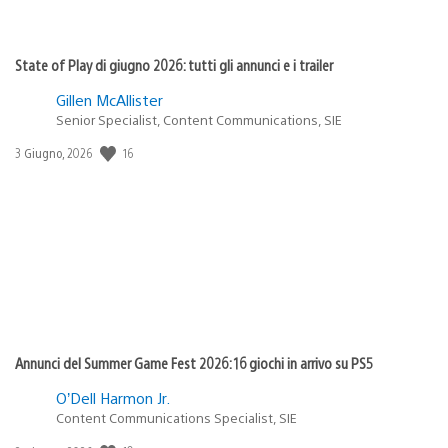
State of Play di giugno 2026: tutti gli annunci e i trailer
Gillen McAllister
Senior Specialist, Content Communications, SIE
Data
16
3 Giugno, 2026
di
pubblicazione:
Annunci del Summer Game Fest 2026: 16 giochi in arrivo su PS5
O’Dell Harmon Jr.
Content Communications Specialist, SIE