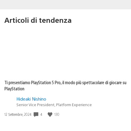
Articoli di tendenza
Ti presentiamo PlayStation 5 Pro, il modo più spettacolare di giocare su
PlayStation
Hideaki Nishino
Senior Vice President, Platform Experience
Data
4
130
12 Settembre, 2024
di
pubblicazione: