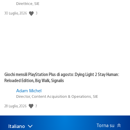
Direttrice, SIE
Data
3
30 Luglio, 2026
di
pubblicazione:
Giochi mensili PlayStation Plus di agosto: Dying Light 2 Stay Human:
Reloaded Edition, Big Walk, Signalis
Adam Michel
Director, Content Acquisition & Operations, SIE
Data
7
28 Luglio, 2026
di
pubblicazione:
Torna su
Italiano
Seleziona
Regione