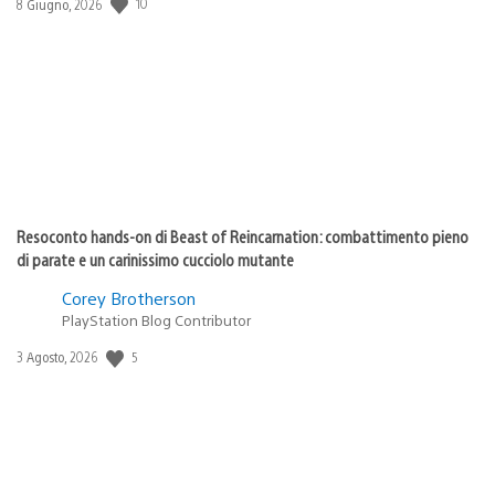
Data
10
8 Giugno, 2026
di
pubblicazione:
Resoconto hands-on di Beast of Reincarnation: combattimento pieno
di parate e un carinissimo cucciolo mutante
Corey Brotherson
PlayStation Blog Contributor
Data
5
3 Agosto, 2026
di
pubblicazione: