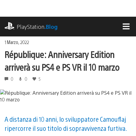
Salta
al
contenuto
playstation.com
PlayStation
.Blog
MEN
1 Marzo, 2022
République: Anniversary Edition
arriverà su PS4 e PS VR il 10 marzo
0
0
5
A distanza di 10 anni, lo sviluppatore Camouflaj
ripercorre il suo titolo di sopravvivenza furtiva.