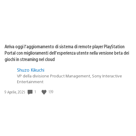
Arriva oggi l’aggiornamento di sistema di remote player PlayStation
Portal con miglioramenti dell’esperienza utente nella versione beta dei
giochi in streaming nel cloud
Shuzo Kikuchi
VP della divisione Product Management, Sony Interactive
Entertainment
Data
1
139
9 Aprile, 2025
di
pubblicazione: