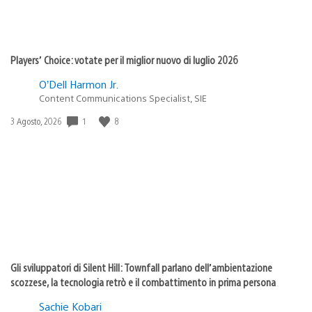
Players’ Choice: votate per il miglior nuovo di luglio 2026
O’Dell Harmon Jr.
Content Communications Specialist, SIE
Data
1
8
3 Agosto, 2026
di
pubblicazione:
Gli sviluppatori di Silent Hill: Townfall parlano dell’ambientazione
scozzese, la tecnologia retrò e il combattimento in prima persona
Sachie Kobari