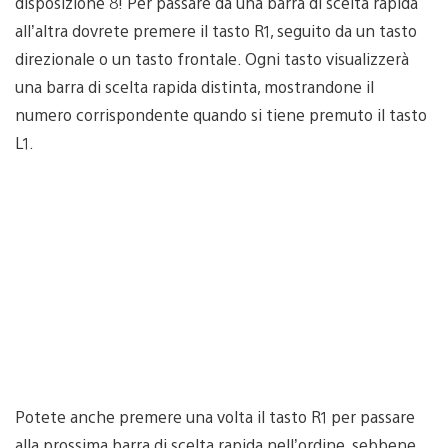
disposizione 8! Per passare da una barra di scelta rapida
all’altra dovrete premere il tasto R1, seguito da un tasto
direzionale o un tasto frontale. Ogni tasto visualizzerà
una barra di scelta rapida distinta, mostrandone il
numero corrispondente quando si tiene premuto il tasto
L1.
Potete anche premere una volta il tasto R1 per passare
alla prossima barra di scelta rapida nell’ordine, sebbene