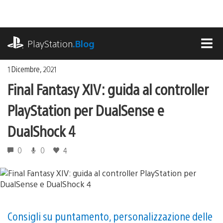
Salta
al
contenuto
playstation.com
PlayStation
.Blog
MEN
1 Dicembre, 2021
Final Fantasy XIV: guida al controller
PlayStation per DualSense e
DualShock 4
0
0
4
Consigli su puntamento, personalizzazione delle