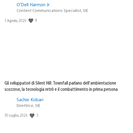
O’Dell Harmon Jr.
Content Communications Specialist, SIE
Data
8
3 Agosto, 2026
di
pubblicazione:
Gli sviluppatori di Silent Hill: Townfall parlano dell’ambientazione
scozzese, la tecnologia retrò e il combattimento in prima persona
Sachie Kobari
Direttrice, SIE
Data
3
30 Luglio, 2026
di
pubblicazione: