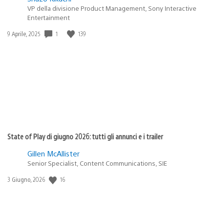
VP della divisione Product Management, Sony Interactive
Entertainment
Data
1
139
9 Aprile, 2025
di
pubblicazione:
State of Play di giugno 2026: tutti gli annunci e i trailer
Gillen McAllister
Senior Specialist, Content Communications, SIE
Data
16
3 Giugno, 2026
di
pubblicazione: