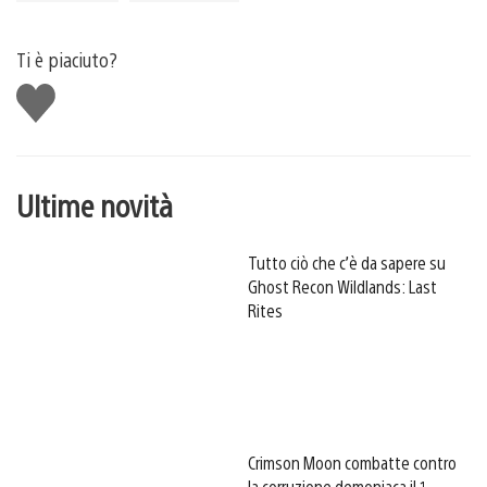
Ti è piaciuto?
Mi
piace
Ultime novità
Tutto ciò che c’è da sapere su
Ghost Recon Wildlands: Last
Rites
Crimson Moon combatte contro
la corruzione demoniaca il 1