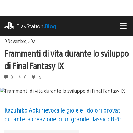
Salta
al
contenuto
playstation.com
PlayStation
.Blog
MEN
9 Novembre, 2021
Frammenti di vita durante lo sviluppo
di Final Fantasy IX
0
0
15
Kazuhiko Aoki rievoca le gioie e i dolori provati
durante la creazione di un grande classico RPG.