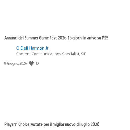
Annunci del Summer Game Fest 2026: 16 giochi in arrivo su PS5
O’Dell Harmon Jr.
Content Communications Specialist, SIE
Data
10
8 Giugno, 2026
di
pubblicazione:
Players’ Choice: votate per il miglior nuovo di luglio 2026