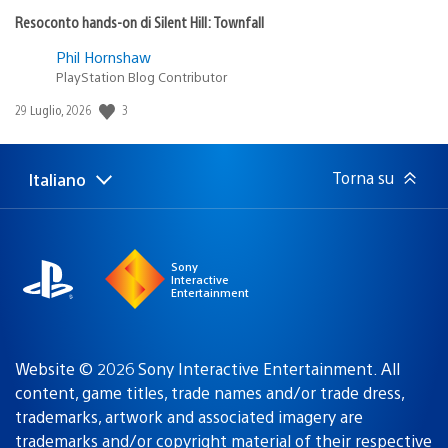
Resoconto hands-on di Silent Hill: Townfall
Phil Hornshaw
PlayStation Blog Contributor
Data
3
29 Luglio, 2026
di
pubblicazione:
Torna su
Italiano
Seleziona
Regione
una
attuale:
Regione
Sony
Interactive
Entertainment
Website © 2026 Sony Interactive Entertainment. All
content, game titles, trade names and/or trade dress,
trademarks, artwork and associated imagery are
trademarks and/or copyright material of their respective