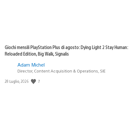
Giochi mensili PlayStation Plus di agosto: Dying Light 2 Stay Human:
Reloaded Edition, Big Walk, Signalis
Adam Michel
Director, Content Acquisition & Operations, SIE
Data
7
28 Luglio, 2026
di
pubblicazione: