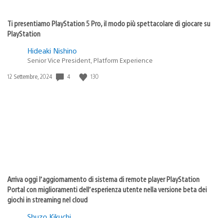
Ti presentiamo PlayStation 5 Pro, il modo più spettacolare di giocare su
PlayStation
Hideaki Nishino
Senior Vice President, Platform Experience
Data
4
130
12 Settembre, 2024
di
pubblicazione:
Arriva oggi l’aggiornamento di sistema di remote player PlayStation
Portal con miglioramenti dell’esperienza utente nella versione beta dei
giochi in streaming nel cloud
Shuzo Kikuchi