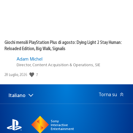
Giochi mensili PlayStation Plus di agosto: Dying Light 2 Stay Human:
Reloaded Edition, Big Walk, Signalis
Adam Michel
Director, Content Acquisition & Operations, SIE
Data
7
28 Luglio, 2026
di
pubblicazione:
Torna su
Italiano
Seleziona
Regione
una
attuale:
Regione
Sony
Interactive
Entertainment