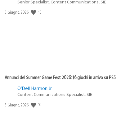
Senior Specialist, Content Communications, SIE
Data
16
3 Giugno, 2026
di
pubblicazione:
Annunci del Summer Game Fest 2026: 16 giochi in arrivo su PS5
O’Dell Harmon Jr.
Content Communications Specialist, SIE
Data
10
8 Giugno, 2026
di
pubblicazione: