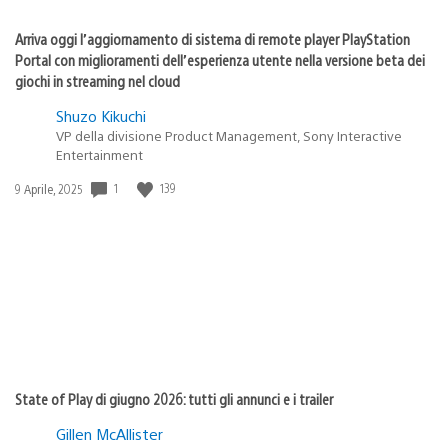
Arriva oggi l’aggiornamento di sistema di remote player PlayStation
Portal con miglioramenti dell’esperienza utente nella versione beta dei
giochi in streaming nel cloud
Shuzo Kikuchi
VP della divisione Product Management, Sony Interactive
Entertainment
Data
1
139
9 Aprile, 2025
di
pubblicazione:
State of Play di giugno 2026: tutti gli annunci e i trailer
Gillen McAllister