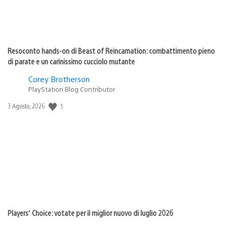
Resoconto hands-on di Beast of Reincarnation: combattimento pieno
di parate e un carinissimo cucciolo mutante
Corey Brotherson
PlayStation Blog Contributor
Data
5
3 Agosto, 2026
di
pubblicazione:
Players’ Choice: votate per il miglior nuovo di luglio 2026