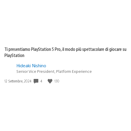
Ti presentiamo PlayStation 5 Pro, il modo più spettacolare di giocare su
PlayStation
Hideaki Nishino
Senior Vice President, Platform Experience
Data
4
130
12 Settembre, 2024
di
pubblicazione: