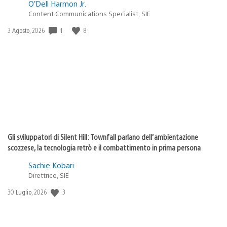
O’Dell Harmon Jr.
Content Communications Specialist, SIE
Data
1
8
3 Agosto, 2026
di
pubblicazione:
Gli sviluppatori di Silent Hill: Townfall parlano dell’ambientazione
scozzese, la tecnologia retrò e il combattimento in prima persona
Sachie Kobari
Direttrice, SIE
Data
3
30 Luglio, 2026
di
pubblicazione: