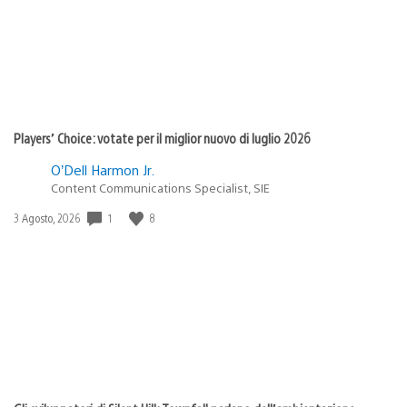
Players’ Choice: votate per il miglior nuovo di luglio 2026
O’Dell Harmon Jr.
Content Communications Specialist, SIE
Data
1
8
3 Agosto, 2026
di
pubblicazione: