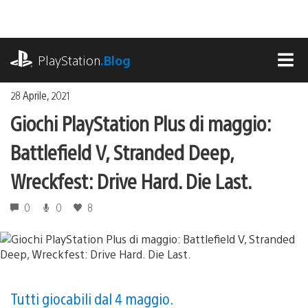
Salta
al
contenuto
playstation.com
PlayStation
.Blog
MEN
28 Aprile, 2021
Giochi PlayStation Plus di maggio:
Battlefield V, Stranded Deep,
Wreckfest: Drive Hard. Die Last.
0
0
8
Tutti giocabili dal 4 maggio.