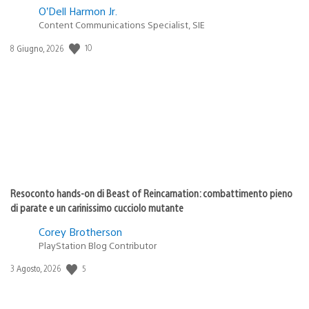
O’Dell Harmon Jr.
Content Communications Specialist, SIE
Data
10
8 Giugno, 2026
di
pubblicazione:
Resoconto hands-on di Beast of Reincarnation: combattimento pieno
di parate e un carinissimo cucciolo mutante
Corey Brotherson
PlayStation Blog Contributor
Data
5
3 Agosto, 2026
di
pubblicazione: