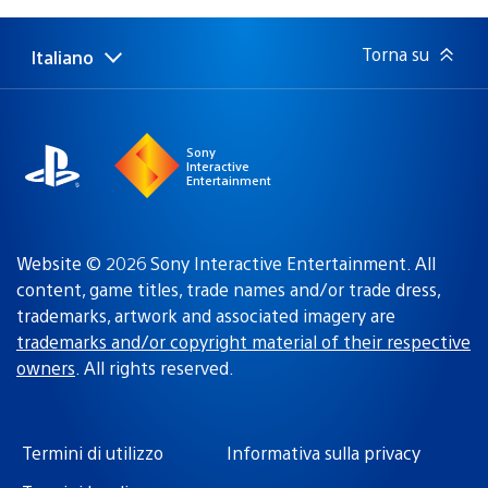
pubblicazione:
Torna su
Italiano
Seleziona
Regione
una
attuale:
Regione
Sony
Interactive
Entertainment
Website © 2026 Sony Interactive Entertainment. All
content, game titles, trade names and/or trade dress,
trademarks, artwork and associated imagery are
trademarks and/or copyright material of their respective
owners
. All rights reserved.
Termini di utilizzo
Informativa sulla privacy