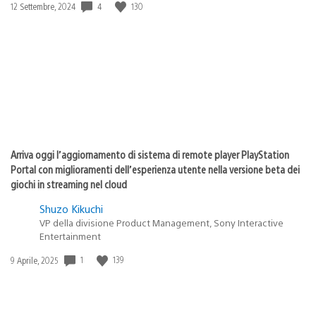
Data
4
130
12 Settembre, 2024
di
pubblicazione:
Arriva oggi l’aggiornamento di sistema di remote player PlayStation
Portal con miglioramenti dell’esperienza utente nella versione beta dei
giochi in streaming nel cloud
Shuzo Kikuchi
VP della divisione Product Management, Sony Interactive
Entertainment
Data
1
139
9 Aprile, 2025
di
pubblicazione: