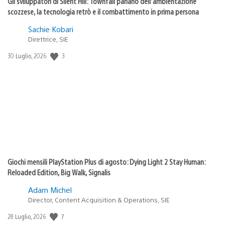
Gli sviluppatori di Silent Hill: Townfall parlano dell’ambientazione
scozzese, la tecnologia retrò e il combattimento in prima persona
Sachie Kobari
Direttrice, SIE
Data
3
30 Luglio, 2026
di
pubblicazione:
Giochi mensili PlayStation Plus di agosto: Dying Light 2 Stay Human:
Reloaded Edition, Big Walk, Signalis
Adam Michel
Director, Content Acquisition & Operations, SIE
Data
7
28 Luglio, 2026
di