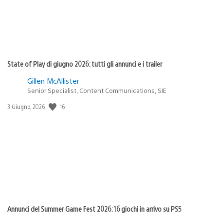
State of Play di giugno 2026: tutti gli annunci e i trailer
Gillen McAllister
Senior Specialist, Content Communications, SIE
Data
16
3 Giugno, 2026
di
pubblicazione:
Annunci del Summer Game Fest 2026: 16 giochi in arrivo su PS5