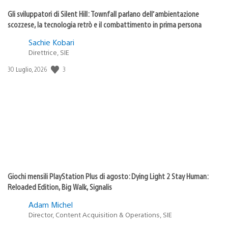
Gli sviluppatori di Silent Hill: Townfall parlano dell’ambientazione
scozzese, la tecnologia retrò e il combattimento in prima persona
Sachie Kobari
Direttrice, SIE
Data
3
30 Luglio, 2026
di
pubblicazione:
Giochi mensili PlayStation Plus di agosto: Dying Light 2 Stay Human:
Reloaded Edition, Big Walk, Signalis
Adam Michel
Director, Content Acquisition & Operations, SIE