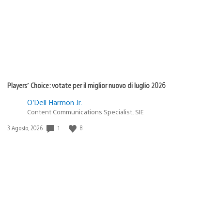
pubblicazione:
Players’ Choice: votate per il miglior nuovo di luglio 2026
O’Dell Harmon Jr.
Content Communications Specialist, SIE
Data
1
8
3 Agosto, 2026
di
pubblicazione: