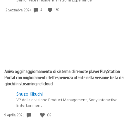
Data
4
130
12 Settembre, 2024
di
pubblicazione:
Arriva oggi l’aggiornamento di sistema di remote player PlayStation
Portal con miglioramenti dell’esperienza utente nella versione beta dei
giochi in streaming nel cloud
Shuzo Kikuchi
VP della divisione Product Management, Sony Interactive
Entertainment
Data
1
139
9 Aprile, 2025
di
pubblicazione: