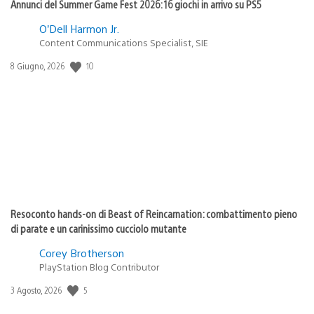
Annunci del Summer Game Fest 2026: 16 giochi in arrivo su PS5
O’Dell Harmon Jr.
Content Communications Specialist, SIE
Data
10
8 Giugno, 2026
di
pubblicazione:
Resoconto hands-on di Beast of Reincarnation: combattimento pieno
di parate e un carinissimo cucciolo mutante
Corey Brotherson
PlayStation Blog Contributor
Data
5
3 Agosto, 2026
di