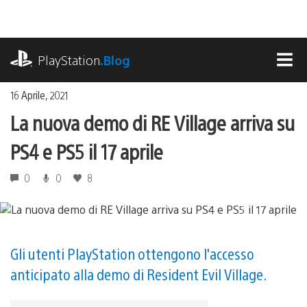
Salta
al
contenuto
playstation.com
PlayStation
.Blog
MEN
16 Aprile, 2021
La nuova demo di RE Village arriva su
PS4 e PS5 il 17 aprile
0
0
8
Gli utenti PlayStation ottengono l'accesso
anticipato alla demo di Resident Evil Village.