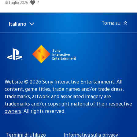
Data
7
28 Luglio, 2026
di
pubblicazione:
Torna su
Italiano
Seleziona
Regione
una
attuale:
Regione
Sony
Interactive
Entertainment
Website © 2026 Sony Interactive Entertainment. All
content, game titles, trade names and/or trade dress,
trademarks, artwork and associated imagery are
trademarks and/or copyright material of their respective
owners
. All rights reserved.
Termini di utilizzo
Informativa sulla privacy