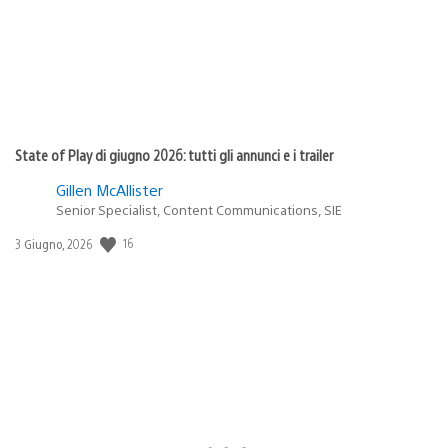
State of Play di giugno 2026: tutti gli annunci e i trailer
Gillen McAllister
Senior Specialist, Content Communications, SIE
Data
16
3 Giugno, 2026
di
pubblicazione: