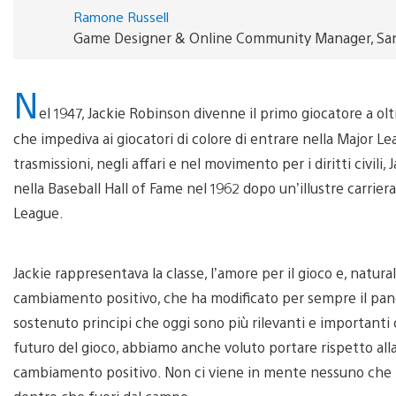
Ramone Russell
Game Designer & Online Community Manager, San
N
el 1947, Jackie Robinson divenne il primo giocatore a oltr
che impediva ai giocatori di colore di entrare nella Major Le
trasmissioni, negli affari e nel movimento per i diritti civili
nella Baseball Hall of Fame nel 1962 dopo un’illustre carrier
League.
Jackie rappresentava la classe, l’amore per il gioco e, natur
cambiamento positivo, che ha modificato per sempre il pano
sostenuto principi che oggi sono più rilevanti e importanti 
futuro del gioco, abbiamo anche voluto portare rispetto alla 
cambiamento positivo. Non ci viene in mente nessuno che ra