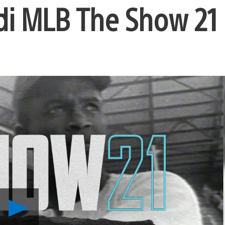
 di MLB The Show 21
Riproduci
video
Jackie