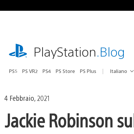
Salta
al
contenuto
playstation.com
PlayStation
.Blog
PS5
PS VR2
PS4
PS Store
PS Plus
Italiano
Seleziona
Regione
una
attuale:
Regione
4 Febbraio, 2021
Jackie Robinson sul