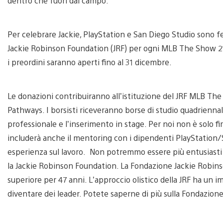
dentro che fuori dal campo.
Per celebrare Jackie, PlayStation e San Diego Studio sono fe
Jackie Robinson Foundation (JRF) per ogni MLB The Show 21 
i preordini saranno aperti fino al 31 dicembre.
Le donazioni contribuiranno all’istituzione del JRF MLB T
Pathways. I borsisti riceveranno borse di studio quadriennali
professionale e l’inserimento in stage. Per noi non è solo 
includerà anche il mentoring con i dipendenti PlayStation
esperienza sul lavoro. Non potremmo essere più entusiasti d
la Jackie Robinson Foundation. La Fondazione Jackie Robinson
superiore per 47 anni. L’approccio olistico della JRF ha un im
diventare dei leader. Potete saperne di più sulla Fondazio