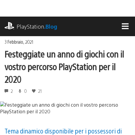
Salta
al
contenuto
playstation.com
PlayStation
.Blog
MEN
3 Febbraio, 2021
Festeggiate un anno di giochi con il
vostro percorso PlayStation per il
2020
2
0
21
Tema dinamico disponibile per i possessori di