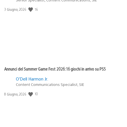
Data
16
3 Giugno, 2026
di
pubblicazione:
Annunci del Summer Game Fest 2026: 16 giochi in arrivo su PS5
O’Dell Harmon Jr.
Content Communications Specialist, SIE
Data
10
8 Giugno, 2026
di
pubblicazione: