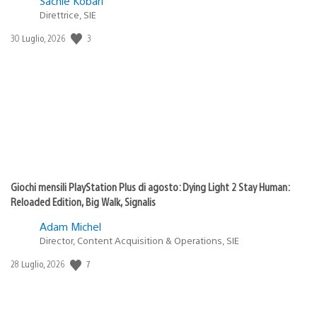
Sachie Kobari
Direttrice, SIE
Data
3
30 Luglio, 2026
di
pubblicazione:
Giochi mensili PlayStation Plus di agosto: Dying Light 2 Stay Human:
Reloaded Edition, Big Walk, Signalis
Adam Michel
Director, Content Acquisition & Operations, SIE
Data
7
28 Luglio, 2026
di
pubblicazione: