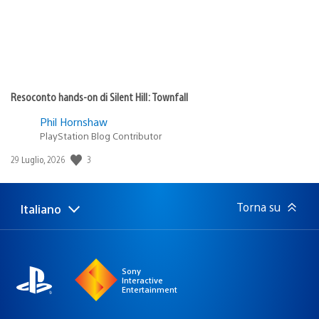
Resoconto hands-on di Silent Hill: Townfall
Phil Hornshaw
PlayStation Blog Contributor
Data
3
29 Luglio, 2026
di
pubblicazione:
Torna su
Italiano
Seleziona
Regione
una
attuale:
Regione
Sony
Interactive
Entertainment