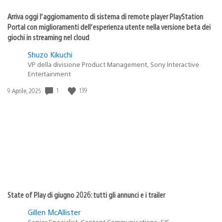
Arriva oggi l’aggiornamento di sistema di remote player PlayStation
Portal con miglioramenti dell’esperienza utente nella versione beta dei
giochi in streaming nel cloud
Shuzo Kikuchi
VP della divisione Product Management, Sony Interactive
Entertainment
Data
1
139
9 Aprile, 2025
di
pubblicazione:
State of Play di giugno 2026: tutti gli annunci e i trailer
Gillen McAllister
Senior Specialist, Content Communications, SIE