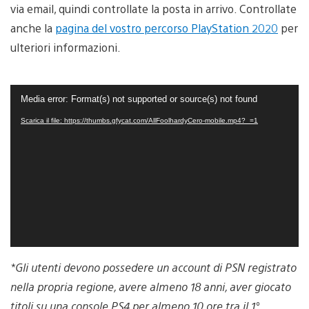
via email, quindi controllate la posta in arrivo. Controllate
anche la
pagina del vostro percorso PlayStation 2020
per
ulteriori informazioni.
Video
Media error: Format(s) not supported or source(s) not found
Player
Scarica il file: https://thumbs.gfycat.com/AllFoolhardyCero-mobile.mp4?_=1
*Gli utenti devono possedere un account di PSN registrato
nella propria regione, avere almeno 18 anni, aver giocato
titoli su una console PS4 per almeno 10 ore tra il 1°