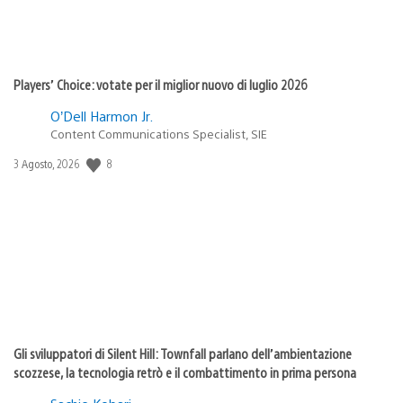
Players’ Choice: votate per il miglior nuovo di luglio 2026
O’Dell Harmon Jr.
Content Communications Specialist, SIE
Data
8
3 Agosto, 2026
di
pubblicazione:
Gli sviluppatori di Silent Hill: Townfall parlano dell’ambientazione
scozzese, la tecnologia retrò e il combattimento in prima persona