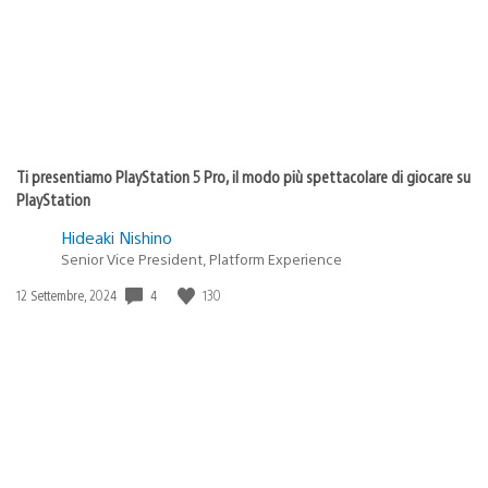
Ti presentiamo PlayStation 5 Pro, il modo più spettacolare di giocare su
PlayStation
Hideaki Nishino
Senior Vice President, Platform Experience
Data
4
130
12 Settembre, 2024
di
pubblicazione: