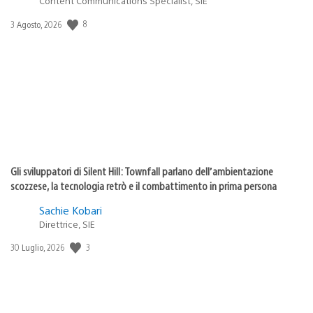
Content Communications Specialist, SIE
Data
8
3 Agosto, 2026
di
pubblicazione:
Gli sviluppatori di Silent Hill: Townfall parlano dell’ambientazione
scozzese, la tecnologia retrò e il combattimento in prima persona
Sachie Kobari
Direttrice, SIE
Data
3
30 Luglio, 2026
di
pubblicazione: