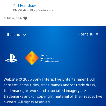
Phil Hornshaw
PlayStation Blog Contributor
Data
3
29 Luglio, 2026
di
pubblicazione:
Torna su
Italiano
Seleziona
Regione
una
attuale:
Regione
Sony
Interactive
Entertainment
Website © 2026 Sony Interactive Entertainment. All
content, game titles, trade names and/or trade dress,
trademarks, artwork and associated imagery are
trademarks and/or copyright material of their respective
owners
. All rights reserved.