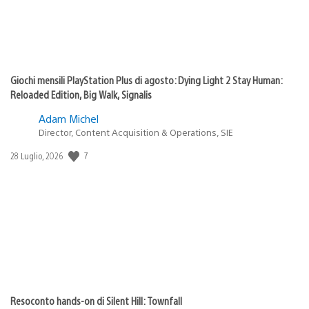
Giochi mensili PlayStation Plus di agosto: Dying Light 2 Stay Human:
Reloaded Edition, Big Walk, Signalis
Adam Michel
Director, Content Acquisition & Operations, SIE
Data
7
28 Luglio, 2026
di
pubblicazione:
Resoconto hands-on di Silent Hill: Townfall