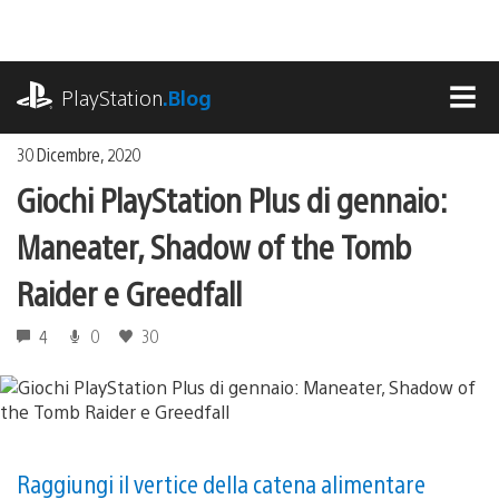
Salta
al
contenuto
playstation.com
PlayStation
.Blog
MEN
30 Dicembre, 2020
Giochi PlayStation Plus di gennaio:
Maneater, Shadow of the Tomb
Raider e Greedfall
4
0
30
Raggiungi il vertice della catena alimentare