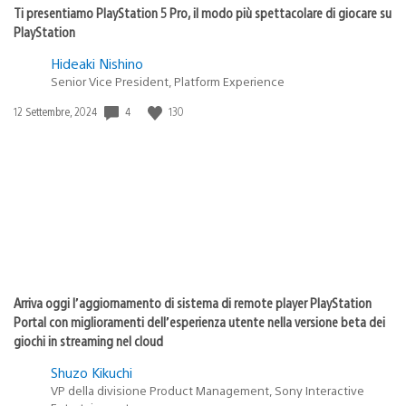
Ti presentiamo PlayStation 5 Pro, il modo più spettacolare di giocare su
PlayStation
Hideaki Nishino
Senior Vice President, Platform Experience
Data
4
130
12 Settembre, 2024
di
pubblicazione:
Arriva oggi l’aggiornamento di sistema di remote player PlayStation
Portal con miglioramenti dell’esperienza utente nella versione beta dei
giochi in streaming nel cloud
Shuzo Kikuchi
VP della divisione Product Management, Sony Interactive