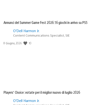
Annunci del Summer Game Fest 2026: 16 giochi in arrivo su PS5
O’Dell Harmon Jr.
Content Communications Specialist, SIE
Data
10
8 Giugno, 2026
di
pubblicazione:
Players’ Choice: votate per il miglior nuovo di luglio 2026
O’Dell Harmon Jr.