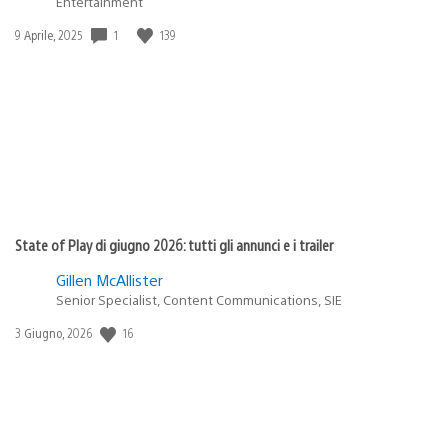
Entertainment
Data
1
139
9 Aprile, 2025
di
pubblicazione:
State of Play di giugno 2026: tutti gli annunci e i trailer
Gillen McAllister
Senior Specialist, Content Communications, SIE
Data
16
3 Giugno, 2026
di
pubblicazione: