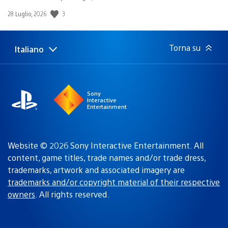
Data
3
28 Luglio, 2026
di
pubblicazione:
Torna su
Italiano
Seleziona
Regione
una
attuale:
Regione
Sony
Interactive
Entertainment
Website © 2026 Sony Interactive Entertainment. All
content, game titles, trade names and/or trade dress,
trademarks, artwork and associated imagery are
trademarks and/or copyright material of their respective
owners
. All rights reserved.