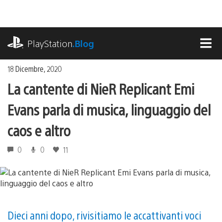
Salta
al
contenuto
playstation.com
PlayStation
.Blog
MEN
18 Dicembre, 2020
La cantente di NieR Replicant Emi
Evans parla di musica, linguaggio del
caos e altro
0
0
11
Dieci anni dopo, rivisitiamo le accattivanti voci