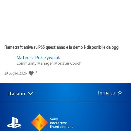
Flamecraft arriva su PS5 quest’anno e la demo è disponibile da oggi
Mateusz Pokrzywniak
Community Manager, Monster Couch
Data
3
28 Luglio, 2026
di
pubblicazione:
Torna su
Italiano
Seleziona
Regione
una
attuale:
Regione
Sony
Interactive
Entertainment