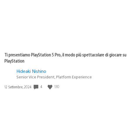
Ti presentiamo PlayStation 5 Pro, il modo più spettacolare di giocare su
PlayStation
Hideaki Nishino
Senior Vice President, Platform Experience
Data
4
130
12 Settembre, 2024
di
pubblicazione: