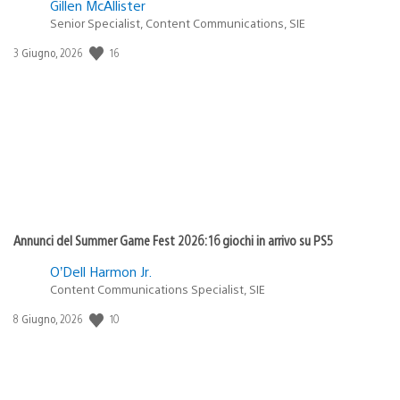
Gillen McAllister
Senior Specialist, Content Communications, SIE
Data
16
3 Giugno, 2026
di
pubblicazione:
Annunci del Summer Game Fest 2026: 16 giochi in arrivo su PS5
O’Dell Harmon Jr.
Content Communications Specialist, SIE
Data
10
8 Giugno, 2026
di
pubblicazione: