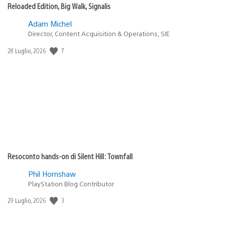
Reloaded Edition, Big Walk, Signalis
Adam Michel
Director, Content Acquisition & Operations, SIE
Data
7
28 Luglio, 2026
di
pubblicazione:
Resoconto hands-on di Silent Hill: Townfall
Phil Hornshaw
PlayStation Blog Contributor
Data
3
29 Luglio, 2026
di
pubblicazione: