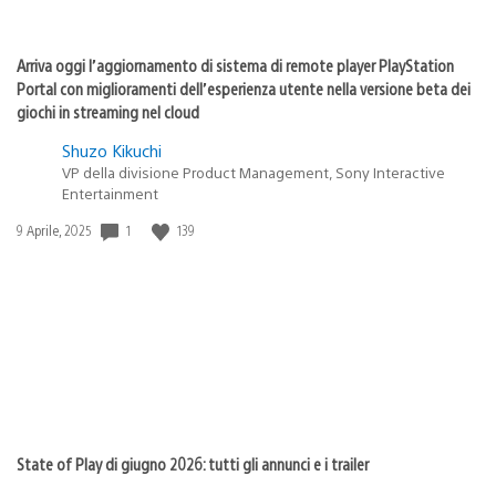
Arriva oggi l’aggiornamento di sistema di remote player PlayStation
Portal con miglioramenti dell’esperienza utente nella versione beta dei
giochi in streaming nel cloud
Shuzo Kikuchi
VP della divisione Product Management, Sony Interactive
Entertainment
Data
1
139
9 Aprile, 2025
di
pubblicazione:
State of Play di giugno 2026: tutti gli annunci e i trailer