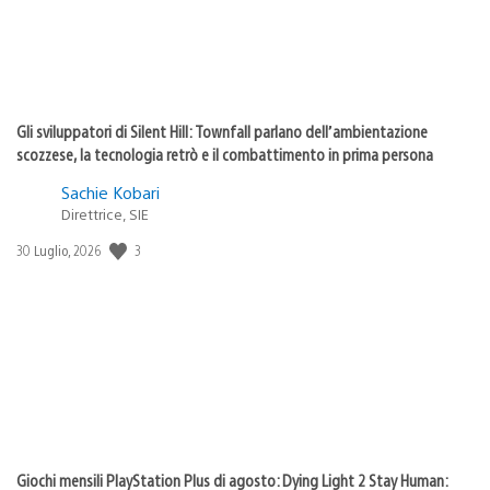
Gli sviluppatori di Silent Hill: Townfall parlano dell’ambientazione
scozzese, la tecnologia retrò e il combattimento in prima persona
Sachie Kobari
Direttrice, SIE
Data
3
30 Luglio, 2026
di
pubblicazione:
Giochi mensili PlayStation Plus di agosto: Dying Light 2 Stay Human: