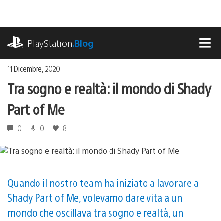
Salta
al
contenuto
playstation.com
PlayStation
.Blog
MEN
11 Dicembre, 2020
Tra sogno e realtà: il mondo di Shady
Part of Me
0
0
8
Quando il nostro team ha iniziato a lavorare a
Shady Part of Me, volevamo dare vita a un
mondo che oscillava tra sogno e realtà, un