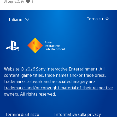
Data
7
28 Luglio, 2026
di
pubblicazione:
Torna su
Italiano
Seleziona
Regione
una
attuale:
Regione
Sony
Interactive
Entertainment
Website © 2026 Sony Interactive Entertainment. All
content, game titles, trade names and/or trade dress,
trademarks, artwork and associated imagery are
trademarks and/or copyright material of their respective
owners
. All rights reserved.
Termini di utilizzo
Informativa sulla privacy