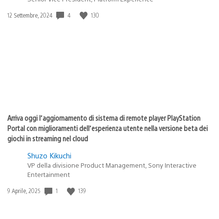
Data
4
130
12 Settembre, 2024
di
pubblicazione:
Arriva oggi l’aggiornamento di sistema di remote player PlayStation
Portal con miglioramenti dell’esperienza utente nella versione beta dei
giochi in streaming nel cloud
Shuzo Kikuchi
VP della divisione Product Management, Sony Interactive
Entertainment
Data
1
139
9 Aprile, 2025
di
pubblicazione: