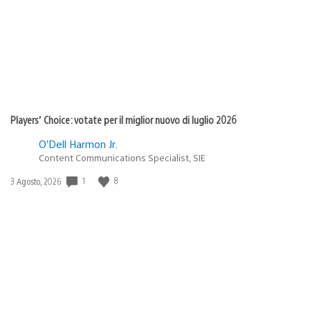
Players’ Choice: votate per il miglior nuovo di luglio 2026
O’Dell Harmon Jr.
Content Communications Specialist, SIE
Data
1
8
3 Agosto, 2026
di
pubblicazione: