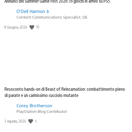
Annunci del Summer Game Fest 2026: 16 giochi in arrivo su PS5
O’Dell Harmon Jr.
Content Communications Specialist, SIE
Data
10
8 Giugno, 2026
di
pubblicazione:
Resoconto hands-on di Beast of Reincarnation: combattimento pieno
di parate e un carinissimo cucciolo mutante
Corey Brotherson
PlayStation Blog Contributor
Data
5
3 Agosto, 2026
di
pubblicazione: