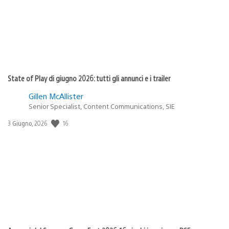
State of Play di giugno 2026: tutti gli annunci e i trailer
Gillen McAllister
Senior Specialist, Content Communications, SIE
Data
16
3 Giugno, 2026
di
pubblicazione: