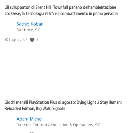
Gli sviluppatori di Silent Hill: Townfall parlano dell’ambientazione
scozzese, la tecnologia retrò e il combattimento in prima persona
Sachie Kobari
Direttrice, SIE
Data
3
30 Luglio, 2026
di
pubblicazione:
Giochi mensili PlayStation Plus di agosto: Dying Light 2 Stay Human:
Reloaded Edition, Big Walk, Signalis
Adam Michel
Director, Content Acquisition & Operations, SIE