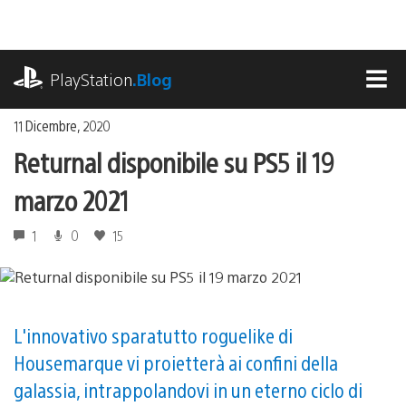
Salta
al
contenuto
playstation.com
PlayStation
.Blog
MEN
11 Dicembre, 2020
Returnal disponibile su PS5 il 19
marzo 2021
1
0
15
L'innovativo sparatutto roguelike di
Housemarque vi proietterà ai confini della
galassia, intrappolandovi in un eterno ciclo di