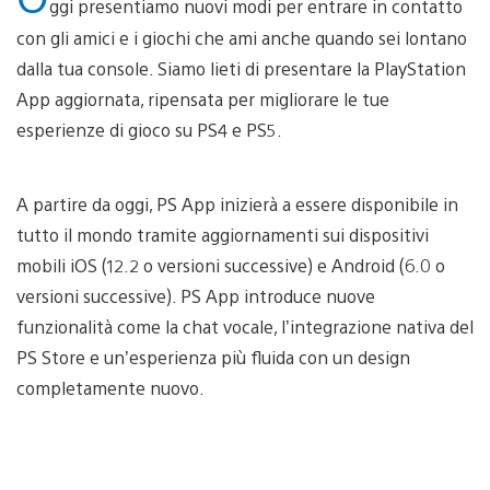
ggi presentiamo nuovi modi per entrare in contatto
con gli amici e i giochi che ami anche quando sei lontano
dalla tua console. Siamo lieti di presentare la PlayStation
App aggiornata, ripensata per migliorare le tue
esperienze di gioco su PS4 e PS5.
A partire da oggi, PS App inizierà a essere disponibile in
tutto il mondo tramite aggiornamenti sui dispositivi
mobili iOS (12.2 o versioni successive) e Android (6.0 o
versioni successive). PS App introduce nuove
funzionalità come la chat vocale, l’integrazione nativa del
PS Store e un’esperienza più fluida con un design
completamente nuovo.