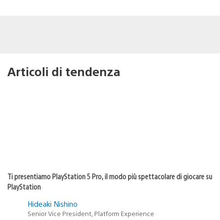
Articoli di tendenza
Ti presentiamo PlayStation 5 Pro, il modo più spettacolare di giocare su
PlayStation
Hideaki Nishino
Senior Vice President, Platform Experience