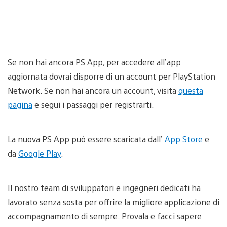
Se non hai ancora PS App, per accedere all’app
aggiornata dovrai disporre di un account per PlayStation
Network. Se non hai ancora un account, visita
questa
pagina
e segui i passaggi per registrarti.
La nuova PS App può essere scaricata dall’
App Store
e
da
Google Play
.
Il nostro team di sviluppatori e ingegneri dedicati ha
lavorato senza sosta per offrire la migliore applicazione di
accompagnamento di sempre. Provala e facci sapere