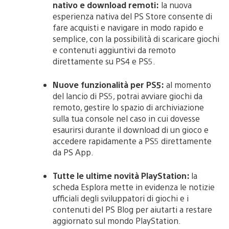
nativo e download remoti:
la nuova
esperienza nativa del PS Store consente di
fare acquisti e navigare in modo rapido e
semplice, con la possibilità di scaricare giochi
e contenuti aggiuntivi da remoto
direttamente su PS4 e PS5.
Nuove funzionalità per PS5:
al momento
del lancio di PS5, potrai avviare giochi da
remoto, gestire lo spazio di archiviazione
sulla tua console nel caso in cui dovesse
esaurirsi durante il download di un gioco e
accedere rapidamente a PS5 direttamente
da PS App.
Tutte le ultime novità PlayStation:
la
scheda Esplora mette in evidenza le notizie
ufficiali degli sviluppatori di giochi e i
contenuti del PS Blog per aiutarti a restare
aggiornato sul mondo PlayStation.