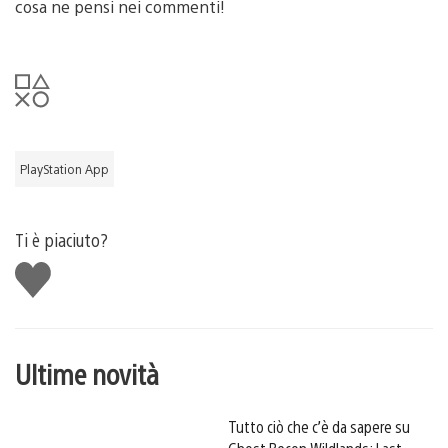
cosa ne pensi nei commenti!
PlayStation App
Ti è piaciuto?
Mi
piace
Ultime novità
Tutto ciò che c’è da sapere su