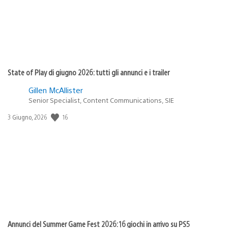
State of Play di giugno 2026: tutti gli annunci e i trailer
Gillen McAllister
Senior Specialist, Content Communications, SIE
Data
16
3 Giugno, 2026
di
pubblicazione:
Annunci del Summer Game Fest 2026: 16 giochi in arrivo su PS5