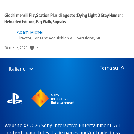
Giochi mensili PlayStation Plus di agosto: Dying Light 2 Stay Human:
Reloaded Edition, Big Walk, Signalis
Adam Michel
Director, Content Acquisition & Operations, SIE
Data
7
28 Luglio, 2026
di
pubblicazione:
Torna su
Italiano
Seleziona
Regione
una
attuale:
Regione
Sony
Interactive
Entertainment
Website © 2026 Sony Interactive Entertainment. All
content, game titles, trade names and/or trade dress,