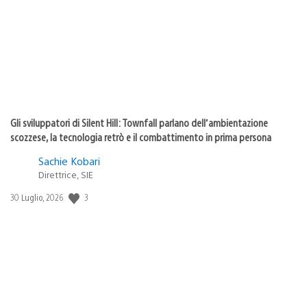
pubblicazione:
Gli sviluppatori di Silent Hill: Townfall parlano dell’ambientazione
scozzese, la tecnologia retrò e il combattimento in prima persona
Sachie Kobari
Direttrice, SIE
Data
3
30 Luglio, 2026
di
pubblicazione: