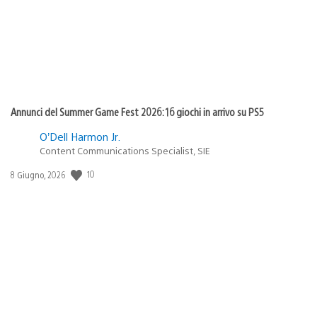
Annunci del Summer Game Fest 2026: 16 giochi in arrivo su PS5
O’Dell Harmon Jr.
Content Communications Specialist, SIE
Data
10
8 Giugno, 2026
di
pubblicazione: