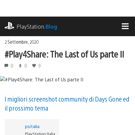
Salta
al
contenuto
playstation.com
PlayStation
.Blog
MEN
2 Settembre, 2020
#Play4Share: The Last of Us parte II
0
0
9
I migliori screenshot community di Days Gone ed
il prossimo tema
psitalia
PlayStation Italia