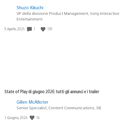
Shuzo Kikuchi
VP della divisione Product Management, Sony Interactive
Entertainment
Data
1
139
9 Aprile, 2025
di
pubblicazione:
State of Play di giugno 2026: tutti gli annunci e i trailer
Gillen McAllister
Senior Specialist, Content Communications, SIE
Data
16
3 Giugno, 2026
di
pubblicazione: