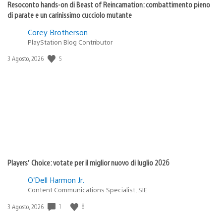
Resoconto hands-on di Beast of Reincarnation: combattimento pieno
di parate e un carinissimo cucciolo mutante
Corey Brotherson
PlayStation Blog Contributor
Data
5
3 Agosto, 2026
di
pubblicazione:
Players’ Choice: votate per il miglior nuovo di luglio 2026
O’Dell Harmon Jr.
Content Communications Specialist, SIE
Data
1
8
3 Agosto, 2026
di