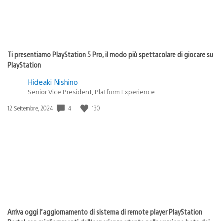
Ti presentiamo PlayStation 5 Pro, il modo più spettacolare di giocare su
PlayStation
Hideaki Nishino
Senior Vice President, Platform Experience
Data
4
130
12 Settembre, 2024
di
pubblicazione:
Arriva oggi l’aggiornamento di sistema di remote player PlayStation