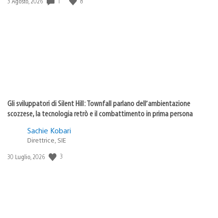
Data
1
8
3 Agosto, 2026
di
pubblicazione:
Gli sviluppatori di Silent Hill: Townfall parlano dell’ambientazione
scozzese, la tecnologia retrò e il combattimento in prima persona
Sachie Kobari
Direttrice, SIE
Data
3
30 Luglio, 2026
di
pubblicazione: