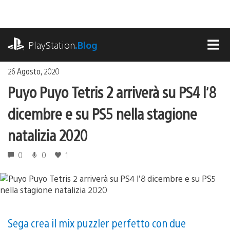
Salta
al
contenuto
playstation.com
PlayStation
.Blog
MEN
26 Agosto, 2020
Puyo Puyo Tetris 2 arriverà su PS4 l’8
dicembre e su PS5 nella stagione
natalizia 2020
0
0
1
Sega crea il mix puzzler perfetto con due