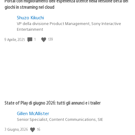
Portal con miglioramenti dell’esperienza utente nella versione beta dei
giochi in streaming nel cloud
Shuzo Kikuchi
VP della divisione Product Management, Sony Interactive
Entertainment
Data
1
139
9 Aprile, 2025
di
pubblicazione:
State of Play di giugno 2026: tutti gli annunci e i trailer
Gillen McAllister
Senior Specialist, Content Communications, SIE
Data
16
3 Giugno, 2026
di