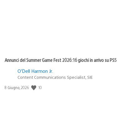
pubblicazione:
Annunci del Summer Game Fest 2026: 16 giochi in arrivo su PS5
O’Dell Harmon Jr.
Content Communications Specialist, SIE
Data
10
8 Giugno, 2026
di
pubblicazione: