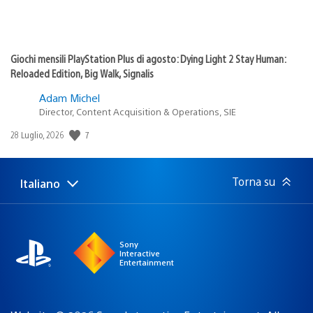
Giochi mensili PlayStation Plus di agosto: Dying Light 2 Stay Human:
Reloaded Edition, Big Walk, Signalis
Adam Michel
Director, Content Acquisition & Operations, SIE
Data
7
28 Luglio, 2026
di
pubblicazione:
Torna su
Italiano
Seleziona
Regione
una
attuale:
Regione
Sony
Interactive
Entertainment