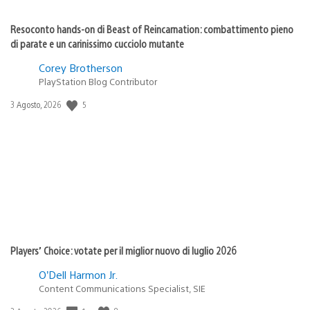
Resoconto hands-on di Beast of Reincarnation: combattimento pieno
di parate e un carinissimo cucciolo mutante
Corey Brotherson
PlayStation Blog Contributor
Data
5
3 Agosto, 2026
di
pubblicazione:
Players’ Choice: votate per il miglior nuovo di luglio 2026
O’Dell Harmon Jr.
Content Communications Specialist, SIE