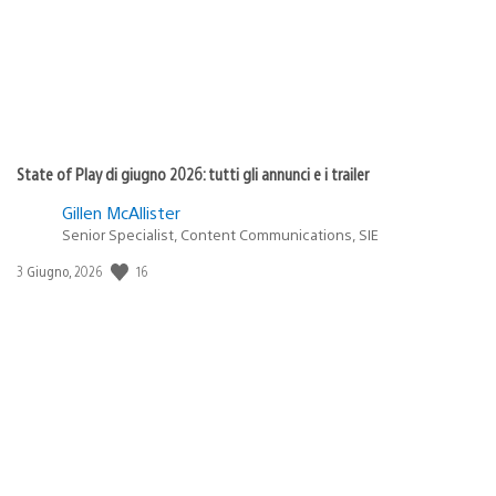
State of Play di giugno 2026: tutti gli annunci e i trailer
Gillen McAllister
Senior Specialist, Content Communications, SIE
Data
16
3 Giugno, 2026
di
pubblicazione: