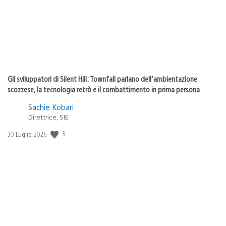
Gli sviluppatori di Silent Hill: Townfall parlano dell’ambientazione
scozzese, la tecnologia retrò e il combattimento in prima persona
Sachie Kobari
Direttrice, SIE
Data
3
30 Luglio, 2026
di
pubblicazione: