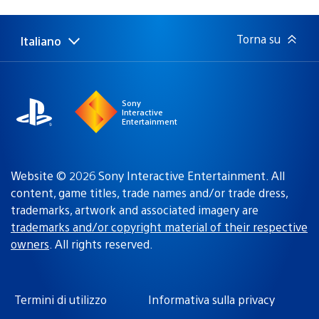
di
pubblicazione:
Torna su
Italiano
Seleziona
Regione
una
attuale:
Regione
Sony
Interactive
Entertainment
Website © 2026 Sony Interactive Entertainment. All
content, game titles, trade names and/or trade dress,
trademarks, artwork and associated imagery are
trademarks and/or copyright material of their respective
owners
. All rights reserved.
Termini di utilizzo
Informativa sulla privacy