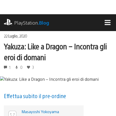
Salta
al
contenuto
playstation.com
PlayStation
.Blog
MEN
22 Luglio, 2020
Yakuza: Like a Dragon – Incontra gli
eroi di domani
1
0
3
Effettua subito il pre-ordine
Masayoshi Yokoyama