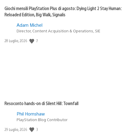
Giochi mensili PlayStation Plus di agosto: Dying Light 2 Stay Human:
Reloaded Edition, Big Walk, Signalis
Adam Michel
Director, Content Acquisition & Operations, SIE
Data
7
28 Luglio, 2026
di
pubblicazione:
Resoconto hands-on di Silent Hill: Townfall
Phil Hornshaw
PlayStation Blog Contributor
Data
3
29 Luglio, 2026