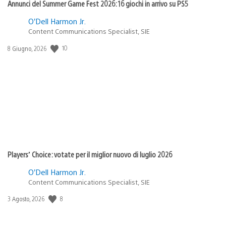
Annunci del Summer Game Fest 2026: 16 giochi in arrivo su PS5
O’Dell Harmon Jr.
Content Communications Specialist, SIE
Data
10
8 Giugno, 2026
di
pubblicazione:
Players’ Choice: votate per il miglior nuovo di luglio 2026
O’Dell Harmon Jr.
Content Communications Specialist, SIE
Data
8
3 Agosto, 2026
di
pubblicazione: