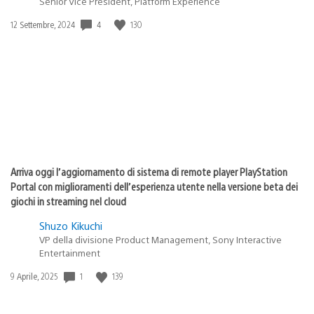
Senior Vice President, Platform Experience
Data
4
130
12 Settembre, 2024
di
pubblicazione:
Arriva oggi l’aggiornamento di sistema di remote player PlayStation
Portal con miglioramenti dell’esperienza utente nella versione beta dei
giochi in streaming nel cloud
Shuzo Kikuchi
VP della divisione Product Management, Sony Interactive
Entertainment
Data
1
139
9 Aprile, 2025
di
pubblicazione: