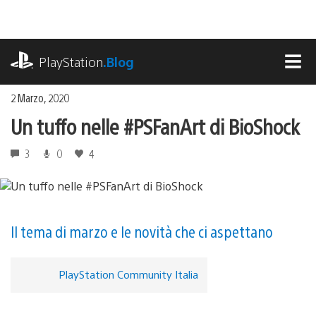
Salta
al
contenuto
playstation.com
PlayStation
.Blog
MEN
2 Marzo, 2020
Un tuffo nelle #PSFanArt di BioShock
3
0
4
Il tema di marzo e le novità che ci aspettano
PlayStation Community Italia