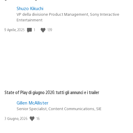
Shuzo Kikuchi
VP della divisione Product Management, Sony Interactive
Entertainment
Data
1
139
9 Aprile, 2025
di
pubblicazione:
State of Play di giugno 2026: tutti gli annunci e i trailer
Gillen McAllister
Senior Specialist, Content Communications, SIE
Data
16
3 Giugno, 2026
di
pubblicazione: