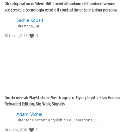
Gli sviluppatori di Silent Hill: Townfall parlano dell’ambientazione
scozzese, la tecnologia retrò e il combattimento in prima persona
Sachie Kobari
Direttrice, SIE
Data
3
30 Luglio, 2026
di
pubblicazione:
Giochi mensili PlayStation Plus di agosto: Dying Light 2 Stay Human:
Reloaded Edition, Big Walk, Signalis
Adam Michel
Director, Content Acquisition & Operations, SIE
Data
7
28 Luglio, 2026