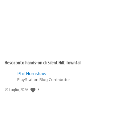
di
pubblicazione:
Resoconto hands-on di Silent Hill: Townfall
Phil Hornshaw
PlayStation Blog Contributor
Data
3
29 Luglio, 2026
di
pubblicazione: