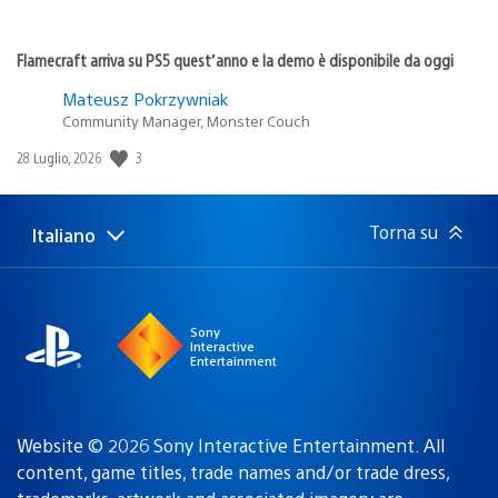
Flamecraft arriva su PS5 quest’anno e la demo è disponibile da oggi
Mateusz Pokrzywniak
Community Manager, Monster Couch
Data
3
28 Luglio, 2026
di
pubblicazione:
Torna su
Italiano
Seleziona
Regione
una
attuale:
Regione
Sony
Interactive
Entertainment
Website © 2026 Sony Interactive Entertainment. All
content, game titles, trade names and/or trade dress,