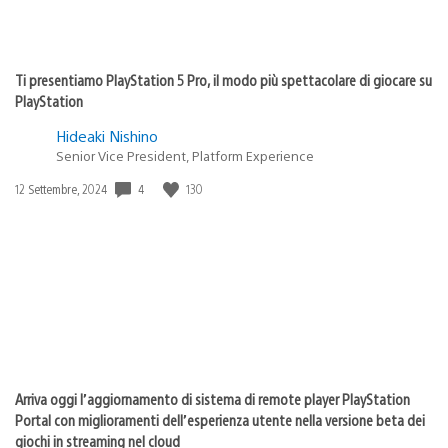
Ti presentiamo PlayStation 5 Pro, il modo più spettacolare di giocare su
PlayStation
Hideaki Nishino
Senior Vice President, Platform Experience
Data
4
130
12 Settembre, 2024
di
pubblicazione:
Arriva oggi l’aggiornamento di sistema di remote player PlayStation
Portal con miglioramenti dell’esperienza utente nella versione beta dei
giochi in streaming nel cloud