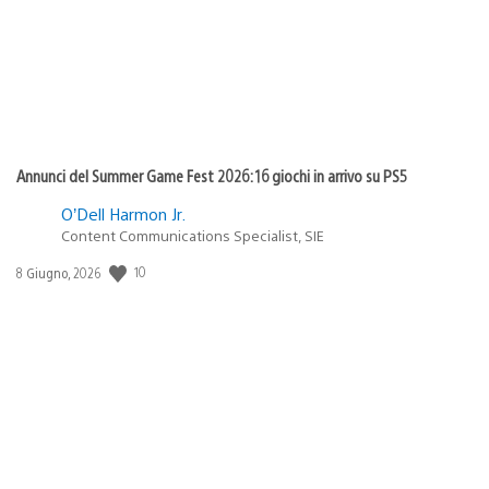
Annunci del Summer Game Fest 2026: 16 giochi in arrivo su PS5
O’Dell Harmon Jr.
Content Communications Specialist, SIE
Data
10
8 Giugno, 2026
di
pubblicazione: