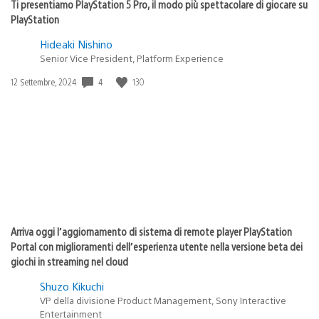
Ti presentiamo PlayStation 5 Pro, il modo più spettacolare di giocare su
PlayStation
Hideaki Nishino
Senior Vice President, Platform Experience
4
130
Data
12 Settembre, 2024
di
pubblicazione:
Arriva oggi l’aggiornamento di sistema di remote player PlayStation
Portal con miglioramenti dell’esperienza utente nella versione beta dei
giochi in streaming nel cloud
Shuzo Kikuchi
VP della divisione Product Management, Sony Interactive
Entertainment