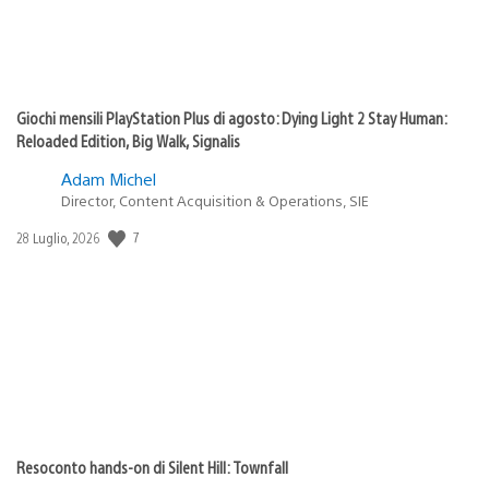
Giochi mensili PlayStation Plus di agosto: Dying Light 2 Stay Human:
Reloaded Edition, Big Walk, Signalis
Adam Michel
Director, Content Acquisition & Operations, SIE
7
Data
28 Luglio, 2026
di
pubblicazione:
Resoconto hands-on di Silent Hill: Townfall