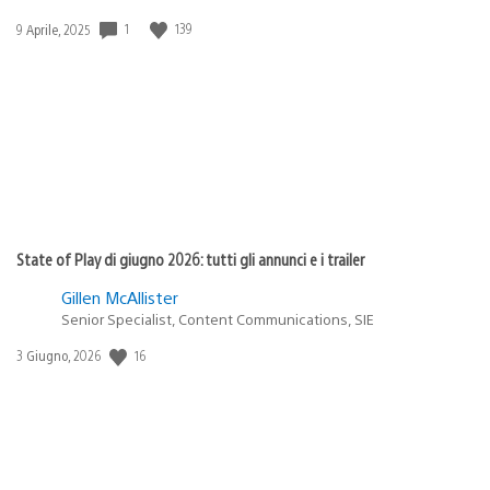
1
139
Data
9 Aprile, 2025
di
pubblicazione:
State of Play di giugno 2026: tutti gli annunci e i trailer
Gillen McAllister
Senior Specialist, Content Communications, SIE
16
Data
3 Giugno, 2026
di
pubblicazione: