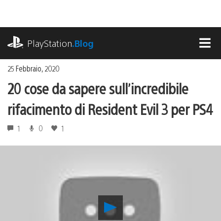
Salta
al
contenuto
playstation.com
PlayStation
.Blog
MEN
25 Febbraio, 2020
20 cose da sapere sull’incredibile
rifacimento di Resident Evil 3 per PS4
1
0
1
Riproduci
video