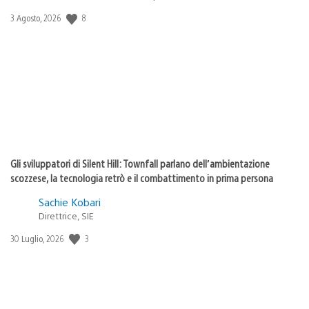
8
Data
3 Agosto, 2026
di
pubblicazione:
Gli sviluppatori di Silent Hill: Townfall parlano dell’ambientazione
scozzese, la tecnologia retrò e il combattimento in prima persona
Sachie Kobari
Direttrice, SIE
3
Data
30 Luglio, 2026
di
pubblicazione: