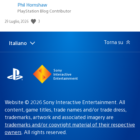
Phil Hornshaw
PlayStation Blog Contributor
3
Data
29 Luglio, 2026
di
pubblicazione:
Torna su
Italiano
Seleziona
Regione
una
attuale:
Regione
Sony
Interactive
Entertainment
Website © 2026 Sony Interactive Entertainment. All
content, game titles, trade names and/or trade dress,
trademarks, artwork and associated imagery are
trademarks and/or copyright material of their respective
owners
. All rights reserved.