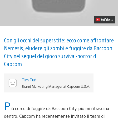
20
cose
da
sapere
sull’incredibile
rifacimento
di
Resident
Evil
Con gli occhi del superstite: ecco come affrontare
3
Nemesis, eludere gli zombi e fuggire da Raccoon
per
PS4
City nel sequel del gioco survival-horror di
Capcom
Tim Turi
Brand Marketing Manager at Capcom U.S.A.
P
iù cerco di fuggire da Raccoon City, più mi ritrascina
dentro. Capcom ha recentemente invitato il team di