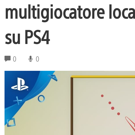
multigiocatore loca
su PS4
0
0