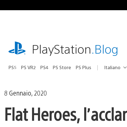
Salta
al
contenuto
playstation.com
PlayStation
.Blog
PS5
PS VR2
PS4
PS Store
PS Plus
Italiano
Seleziona
Regione
una
attuale:
Regione
8 Gennaio, 2020
Flat Heroes, l’accl