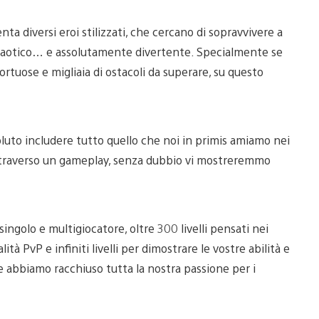
a diversi eroi stilizzati, che cercano di sopravvivere a
o, caotico… e assolutamente divertente. Specialmente se
tortuose e migliaia di ostacoli da superare, su questo
luto includere tutto quello che noi in primis amiamo nei
 attraverso un gameplay, senza dubbio vi mostreremmo
ingolo e multigiocatore, oltre 300 livelli pensati nei
tà PvP e infiniti livelli per dimostrare le vostre abilità e
e abbiamo racchiuso tutta la nostra passione per i