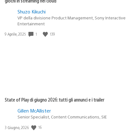
giochi in streaming nel cloud
Shuzo Kikuchi
VP della divisione Product Management, Sony Interactive
Entertainment
1
139
Data
9 Aprile, 2025
di
pubblicazione:
State of Play di giugno 2026: tutti gli annunci e i trailer
Gillen McAllister
Senior Specialist, Content Communications, SIE
16
Data
3 Giugno, 2026
di
pubblicazione: