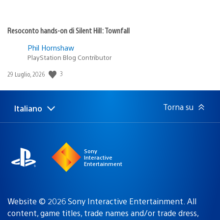
Resoconto hands-on di Silent Hill: Townfall
Phil Hornshaw
PlayStation Blog Contributor
3
Data
29 Luglio, 2026
di
pubblicazione:
Torna su
Italiano
Seleziona
Regione
una
attuale:
Regione
Sony
Interactive
Entertainment
Website © 2026 Sony Interactive Entertainment. All
content, game titles, trade names and/or trade dress,