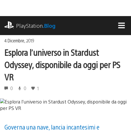
Salta
al
contenuto
playstation.com
PlayStation
.Blog
MEN
4 Dicembre, 2019
Esplora l’universo in Stardust
Odyssey, disponibile da oggi per PS
VR
0
0
1
Governa una nave, lancia incantesimi e