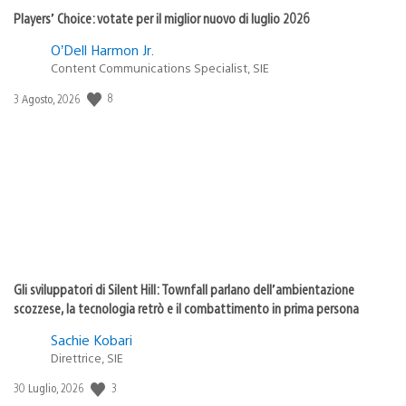
Players’ Choice: votate per il miglior nuovo di luglio 2026
O’Dell Harmon Jr.
Content Communications Specialist, SIE
8
Data
3 Agosto, 2026
di
pubblicazione:
Gli sviluppatori di Silent Hill: Townfall parlano dell’ambientazione
scozzese, la tecnologia retrò e il combattimento in prima persona
Sachie Kobari
Direttrice, SIE
3
Data
30 Luglio, 2026
di