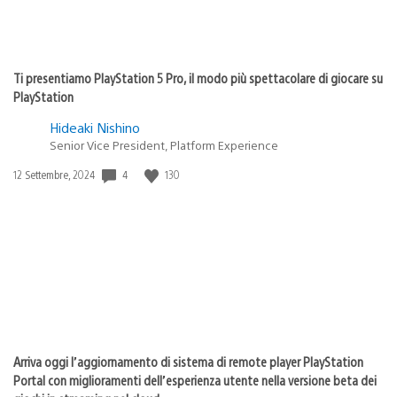
Ti presentiamo PlayStation 5 Pro, il modo più spettacolare di giocare su
PlayStation
Hideaki Nishino
Senior Vice President, Platform Experience
4
130
Data
12 Settembre, 2024
di
pubblicazione:
Arriva oggi l’aggiornamento di sistema di remote player PlayStation
Portal con miglioramenti dell’esperienza utente nella versione beta dei