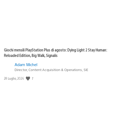
pubblicazione:
Giochi mensili PlayStation Plus di agosto: Dying Light 2 Stay Human:
Reloaded Edition, Big Walk, Signalis
Adam Michel
Director, Content Acquisition & Operations, SIE
7
Data
28 Luglio, 2026
di
pubblicazione: