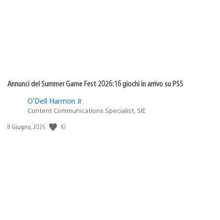
Annunci del Summer Game Fest 2026: 16 giochi in arrivo su PS5
O’Dell Harmon Jr.
Content Communications Specialist, SIE
10
Data
8 Giugno, 2026
di
pubblicazione: