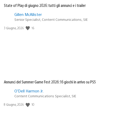
State of Play di giugno 2026: tutti gli annunci e i trailer
Gillen McAllister
Senior Specialist, Content Communications, SIE
16
Data
3 Giugno, 2026
di
pubblicazione:
Annunci del Summer Game Fest 2026: 16 giochi in arrivo su PS5
O’Dell Harmon Jr.
Content Communications Specialist, SIE
10
Data
8 Giugno, 2026
di
pubblicazione: