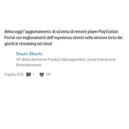
Arriva oggi l’aggiornamento di sistema di remote player PlayStation
Portal con miglioramenti dell’esperienza utente nella versione beta dei
giochi in streaming nel cloud
Shuzo Kikuchi
VP della divisione Product Management, Sony Interactive
Entertainment
1
139
Data
9 Aprile, 2025
di
pubblicazione: