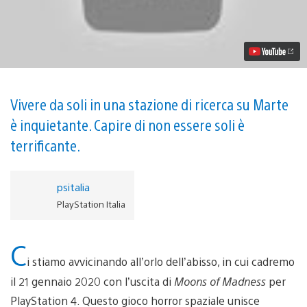
Perché
Moons
of
Madness
vi
farà
impazzire
Vivere da soli in una stazione di ricerca su Marte
è inquietante. Capire di non essere soli è
terrificante.
psitalia
PlayStation Italia
C
i stiamo avvicinando all’orlo dell’abisso, in cui cadremo
il 21 gennaio 2020 con l’uscita di
Moons of Madness
per
PlayStation 4. Questo gioco horror spaziale unisce