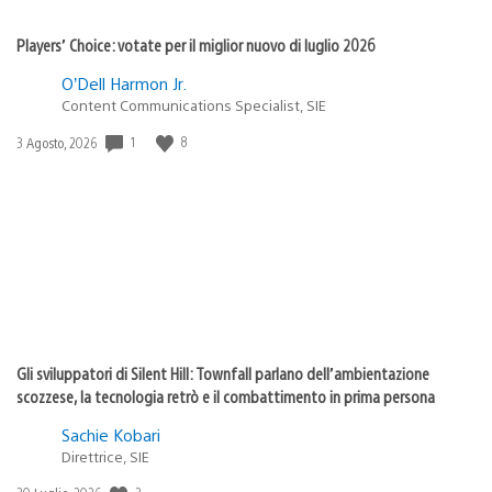
Players’ Choice: votate per il miglior nuovo di luglio 2026
O’Dell Harmon Jr.
Content Communications Specialist, SIE
1
8
Data
3 Agosto, 2026
di
pubblicazione:
Gli sviluppatori di Silent Hill: Townfall parlano dell’ambientazione
scozzese, la tecnologia retrò e il combattimento in prima persona
Sachie Kobari
Direttrice, SIE