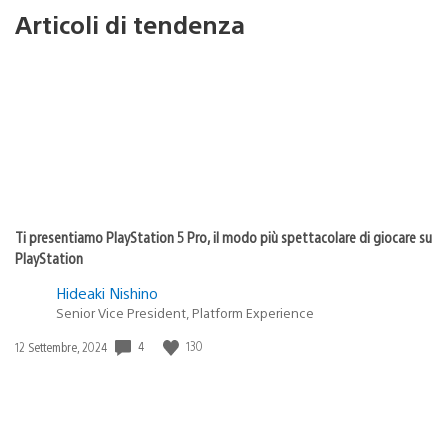
Articoli di tendenza
Ti presentiamo PlayStation 5 Pro, il modo più spettacolare di giocare su
PlayStation
Hideaki Nishino
Senior Vice President, Platform Experience
4
130
Data
12 Settembre, 2024
di
pubblicazione: