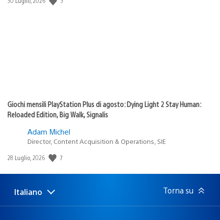
3
Data
30 Luglio, 2026
di
pubblicazione:
Giochi mensili PlayStation Plus di agosto: Dying Light 2 Stay Human:
Reloaded Edition, Big Walk, Signalis
Adam Michel
Director, Content Acquisition & Operations, SIE
7
Data
28 Luglio, 2026
di
pubblicazione:
Torna su
Italiano
Seleziona
Regione
una
attuale:
Regione