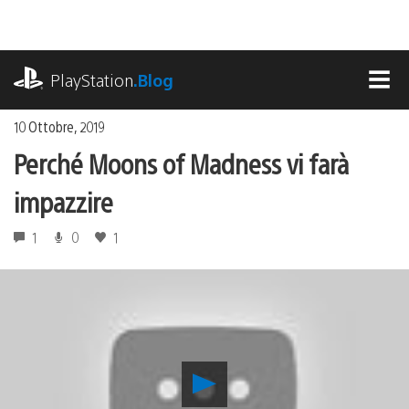
Salta
al
contenuto
playstation.com
PlayStation
.Blog
MEN
10 Ottobre, 2019
Perché Moons of Madness vi farà
impazzire
1
0
1
Riproduci
video