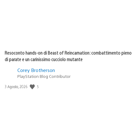
Resoconto hands-on di Beast of Reincarnation: combattimento pieno
di parate e un carinissimo cucciolo mutante
Corey Brotherson
PlayStation Blog Contributor
5
Data
3 Agosto, 2026
di
pubblicazione: