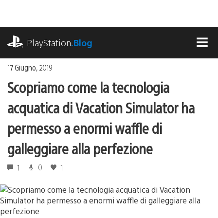
Salta
al
contenuto
playstation.com
PlayStation
.Blog
MEN
17 Giugno, 2019
Scopriamo come la tecnologia
acquatica di Vacation Simulator ha
permesso a enormi waffle di
galleggiare alla perfezione
1
0
1