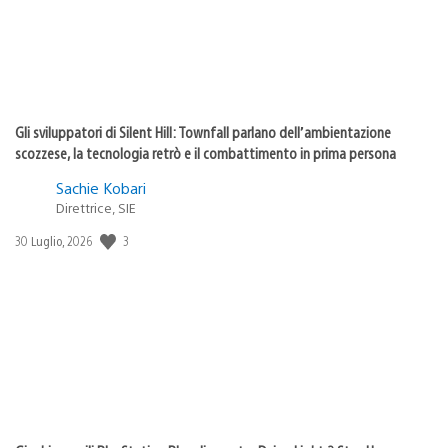
Gli sviluppatori di Silent Hill: Townfall parlano dell’ambientazione
scozzese, la tecnologia retrò e il combattimento in prima persona
Sachie Kobari
Direttrice, SIE
3
Data
30 Luglio, 2026
di
pubblicazione: