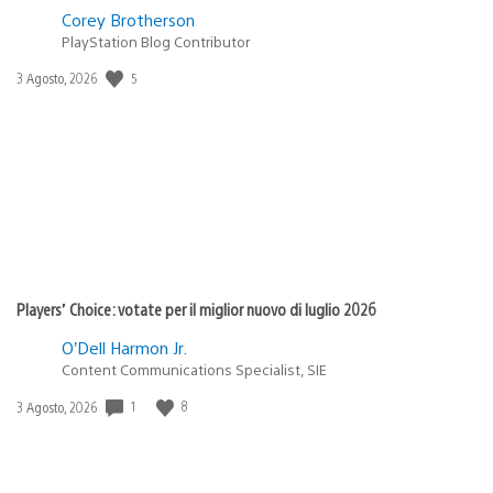
Corey Brotherson
PlayStation Blog Contributor
5
Data
3 Agosto, 2026
di
pubblicazione:
Players’ Choice: votate per il miglior nuovo di luglio 2026
O’Dell Harmon Jr.
Content Communications Specialist, SIE
1
8
Data
3 Agosto, 2026
di
pubblicazione: