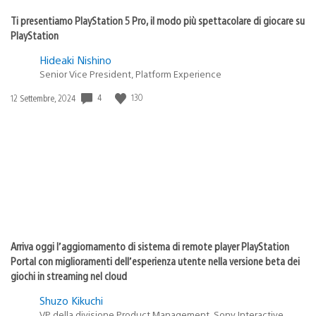
Ti presentiamo PlayStation 5 Pro, il modo più spettacolare di giocare su
PlayStation
Hideaki Nishino
Senior Vice President, Platform Experience
4
130
Data
12 Settembre, 2024
di
pubblicazione:
Arriva oggi l’aggiornamento di sistema di remote player PlayStation
Portal con miglioramenti dell’esperienza utente nella versione beta dei
giochi in streaming nel cloud
Shuzo Kikuchi
VP della divisione Product Management, Sony Interactive