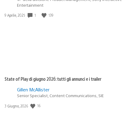
Entertainment
1
139
Data
9 Aprile, 2025
di
pubblicazione:
State of Play di giugno 2026: tutti gli annunci e i trailer
Gillen McAllister
Senior Specialist, Content Communications, SIE
16
Data
3 Giugno, 2026
di
pubblicazione: