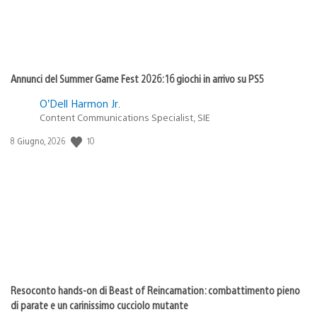
Annunci del Summer Game Fest 2026: 16 giochi in arrivo su PS5
O’Dell Harmon Jr.
Content Communications Specialist, SIE
10
Data
8 Giugno, 2026
di
pubblicazione:
Resoconto hands-on di Beast of Reincarnation: combattimento pieno
di parate e un carinissimo cucciolo mutante