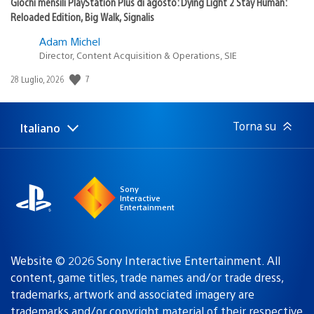
Giochi mensili PlayStation Plus di agosto: Dying Light 2 Stay Human:
Reloaded Edition, Big Walk, Signalis
Adam Michel
Director, Content Acquisition & Operations, SIE
7
Data
28 Luglio, 2026
di
pubblicazione:
Torna su
Italiano
Seleziona
Regione
una
attuale:
Regione
Sony
Interactive
Entertainment
Website © 2026 Sony Interactive Entertainment. All
content, game titles, trade names and/or trade dress,
trademarks, artwork and associated imagery are
trademarks and/or copyright material of their respective