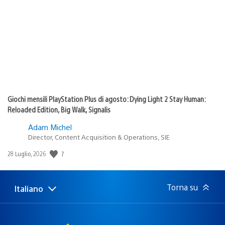
di
pubblicazione:
Giochi mensili PlayStation Plus di agosto: Dying Light 2 Stay Human:
Reloaded Edition, Big Walk, Signalis
Adam Michel
Director, Content Acquisition & Operations, SIE
7
Data
28 Luglio, 2026
di
pubblicazione:
Torna su
Italiano
Seleziona
Regione
una
attuale:
Regione