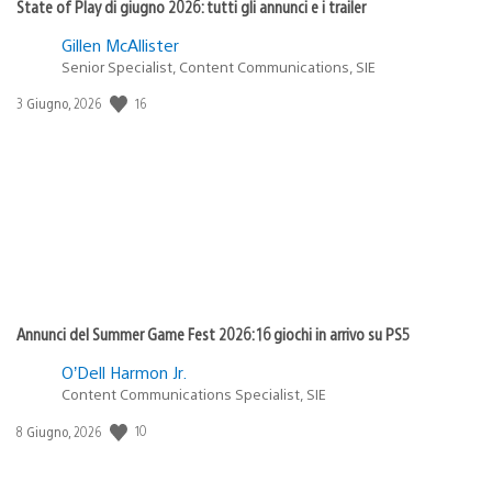
State of Play di giugno 2026: tutti gli annunci e i trailer
Gillen McAllister
Senior Specialist, Content Communications, SIE
16
Data
3 Giugno, 2026
di
pubblicazione:
Annunci del Summer Game Fest 2026: 16 giochi in arrivo su PS5
O’Dell Harmon Jr.
Content Communications Specialist, SIE
10
Data
8 Giugno, 2026
di
pubblicazione: