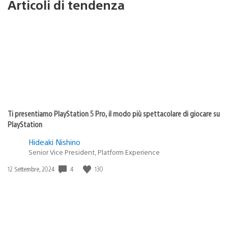
Articoli di tendenza
Ti presentiamo PlayStation 5 Pro, il modo più spettacolare di giocare su
PlayStation
Hideaki Nishino
Senior Vice President, Platform Experience
4
130
Data
12 Settembre, 2024
di
pubblicazione: