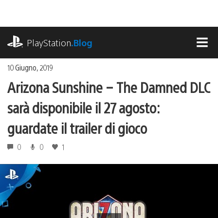
Salta
al
contenuto
playstation.com
PlayStation
.Blog
MEN
10 Giugno, 2019
Arizona Sunshine – The Damned DLC
sarà disponibile il 27 agosto:
guardate il trailer di gioco
0
0
1