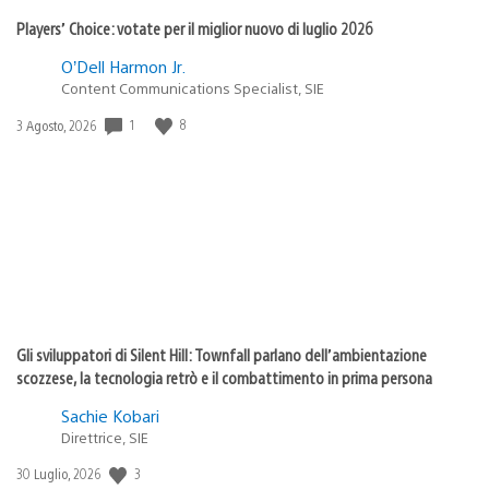
Players’ Choice: votate per il miglior nuovo di luglio 2026
O’Dell Harmon Jr.
Content Communications Specialist, SIE
1
8
Data
3 Agosto, 2026
di
pubblicazione:
Gli sviluppatori di Silent Hill: Townfall parlano dell’ambientazione
scozzese, la tecnologia retrò e il combattimento in prima persona
Sachie Kobari
Direttrice, SIE
3
Data
30 Luglio, 2026