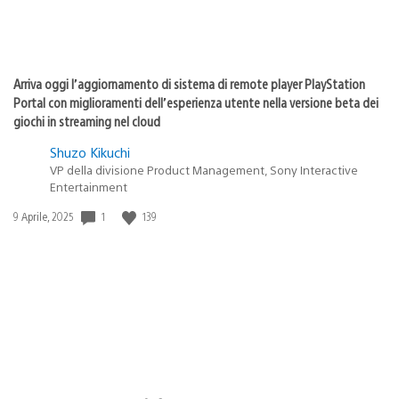
Arriva oggi l’aggiornamento di sistema di remote player PlayStation
Portal con miglioramenti dell’esperienza utente nella versione beta dei
giochi in streaming nel cloud
Shuzo Kikuchi
VP della divisione Product Management, Sony Interactive
Entertainment
1
139
Data
9 Aprile, 2025
di
pubblicazione: