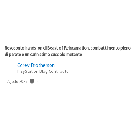
Resoconto hands-on di Beast of Reincarnation: combattimento pieno
di parate e un carinissimo cucciolo mutante
Corey Brotherson
PlayStation Blog Contributor
5
Data
3 Agosto, 2026
di
pubblicazione: