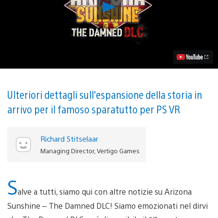
Riproduci
video
Arizona
Sunshine
–
The
Damned
DLC
sarà
disponibile
il
Ulteriori dettagli sull'espansione della storia in
27
arrivo per il famoso sparatutto per PS VR
agosto:
guardate
il
trailer
Richard Stitselaar
di
Managing Director, Vertigo Games
gioco
S
alve a tutti, siamo qui con altre notizie su Arizona
Sunshine – The Damned DLC! Siamo emozionati nel dirvi