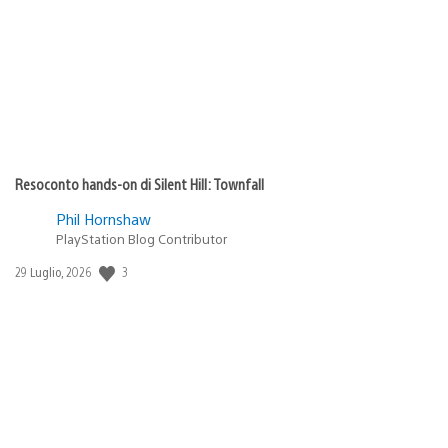
pubblicazione:
Resoconto hands-on di Silent Hill: Townfall
Phil Hornshaw
PlayStation Blog Contributor
3
Data
29 Luglio, 2026
di
pubblicazione: