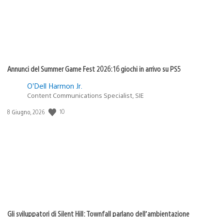
Annunci del Summer Game Fest 2026: 16 giochi in arrivo su PS5
O’Dell Harmon Jr.
Content Communications Specialist, SIE
10
Data
8 Giugno, 2026
di
pubblicazione:
Gli sviluppatori di Silent Hill: Townfall parlano dell’ambientazione