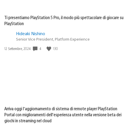
Ti presentiamo PlayStation 5 Pro, il modo più spettacolare di giocare su
PlayStation
Hideaki Nishino
Senior Vice President, Platform Experience
4
130
Data
12 Settembre, 2024
di
pubblicazione:
Arriva oggi l’aggiornamento di sistema di remote player PlayStation
Portal con miglioramenti dell’esperienza utente nella versione beta dei
giochi in streaming nel cloud