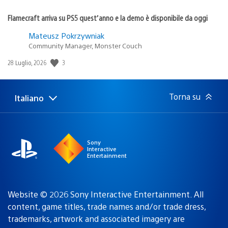
Flamecraft arriva su PS5 quest’anno e la demo è disponibile da oggi
Mateusz Pokrzywniak
Community Manager, Monster Couch
3
Data
28 Luglio, 2026
di
pubblicazione:
Torna su
Italiano
Seleziona
Regione
una
attuale:
Regione
Sony
Interactive
Entertainment
Website © 2026 Sony Interactive Entertainment. All
content, game titles, trade names and/or trade dress,
trademarks, artwork and associated imagery are