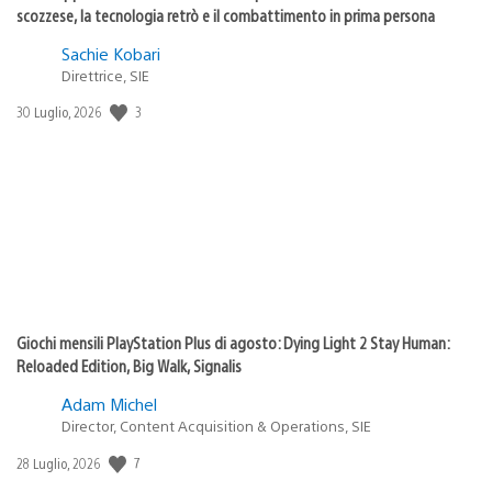
scozzese, la tecnologia retrò e il combattimento in prima persona
Sachie Kobari
Direttrice, SIE
3
Data
30 Luglio, 2026
di
pubblicazione:
Giochi mensili PlayStation Plus di agosto: Dying Light 2 Stay Human:
Reloaded Edition, Big Walk, Signalis
Adam Michel
Director, Content Acquisition & Operations, SIE
7
Data
28 Luglio, 2026
di