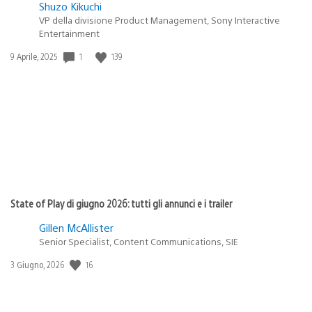
Shuzo Kikuchi
VP della divisione Product Management, Sony Interactive
Entertainment
1
139
Data
9 Aprile, 2025
di
pubblicazione:
State of Play di giugno 2026: tutti gli annunci e i trailer
Gillen McAllister
Senior Specialist, Content Communications, SIE
16
Data
3 Giugno, 2026
di
pubblicazione: