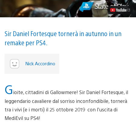
25
ottobre
2019!
Sir Daniel Fortesque tornerà in autunno in un
remake per PS4.
Nick Accordino
G
ioite, cittadini di Gallowmere! Sir Daniel Fortesque, il
leggendario cavaliere dal sorriso inconfondibile, tornerà
tra i vivi (e i morti) il 25 ottobre 2019 con l’uscita di
MediEvil su PS4!