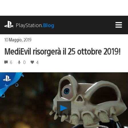
Salta
al
contenuto
playstation.com
PlayStation
.Blog
MEN
10 Maggio, 2019
MediEvil risorgerà il 25 ottobre 2019!
6
0
4
Riproduci
video
MediEvil
risorgerà
il