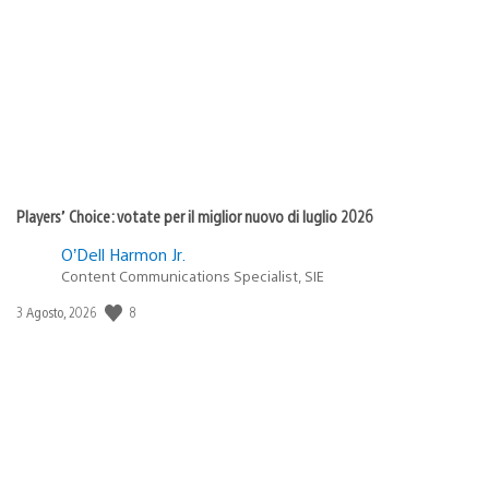
di
pubblicazione:
Players’ Choice: votate per il miglior nuovo di luglio 2026
O’Dell Harmon Jr.
Content Communications Specialist, SIE
Data
8
3 Agosto, 2026
di
pubblicazione: