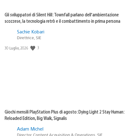
Gli sviluppatori di Silent Hill: Townfall parlano dell’ambientazione
scozzese, la tecnologia retrò e il combattimento in prima persona
Sachie Kobari
Direttrice, SIE
Data
3
30 Luglio, 2026
di
pubblicazione:
Giochi mensili PlayStation Plus di agosto: Dying Light 2 Stay Human:
Reloaded Edition, Big Walk, Signalis
Adam Michel
Director, Content Acquisition & Operations, SIE