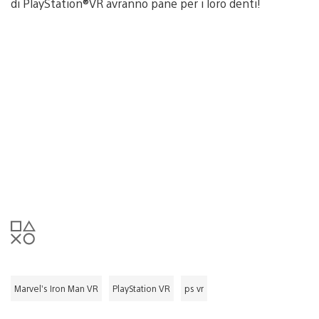
di PlayStation®VR avranno pane per i loro denti!
Marvel’s Iron Man VR
PlayStation VR
ps vr