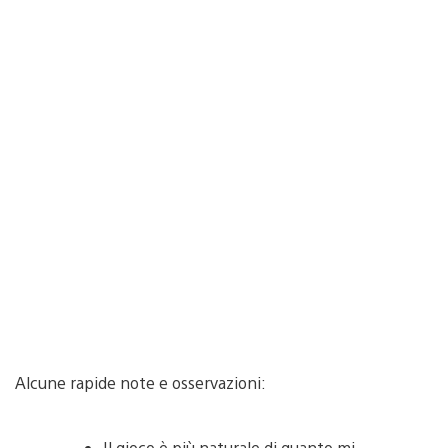
Alcune rapide note e osservazioni:
Il gioco è più naturale di quanto mi