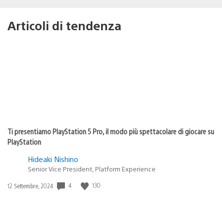
Articoli di tendenza
Ti presentiamo PlayStation 5 Pro, il modo più spettacolare di giocare su
PlayStation
Hideaki Nishino
Senior Vice President, Platform Experience
Data
4
130
12 Settembre, 2024
di
pubblicazione: