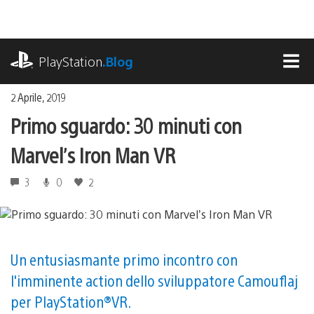
Salta
al
contenuto
playstation.com
PlayStation
.Blog
MEN
2 Aprile, 2019
Primo sguardo: 30 minuti con
Marvel’s Iron Man VR
3
0
2
Un entusiasmante primo incontro con
l'imminente action dello sviluppatore Camouflaj
per PlayStation®VR.