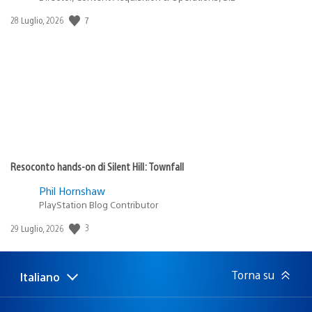
Data
7
28 Luglio, 2026
di
pubblicazione:
Resoconto hands-on di Silent Hill: Townfall
Phil Hornshaw
PlayStation Blog Contributor
Data
3
29 Luglio, 2026
di
pubblicazione:
Torna su
Italiano
Seleziona
Regione
una
attuale:
Regione