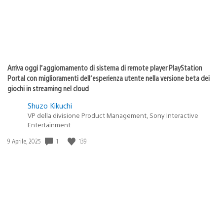
Arriva oggi l’aggiornamento di sistema di remote player PlayStation
Portal con miglioramenti dell’esperienza utente nella versione beta dei
giochi in streaming nel cloud
Shuzo Kikuchi
VP della divisione Product Management, Sony Interactive
Entertainment
Data
1
139
9 Aprile, 2025
di
pubblicazione: