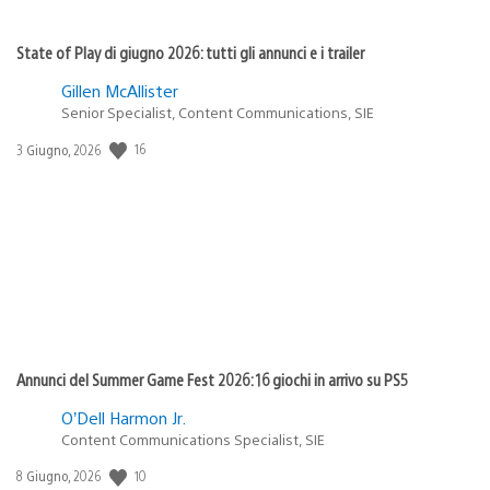
State of Play di giugno 2026: tutti gli annunci e i trailer
Gillen McAllister
Senior Specialist, Content Communications, SIE
Data
16
3 Giugno, 2026
di
pubblicazione:
Annunci del Summer Game Fest 2026: 16 giochi in arrivo su PS5
O’Dell Harmon Jr.
Content Communications Specialist, SIE
Data
10
8 Giugno, 2026