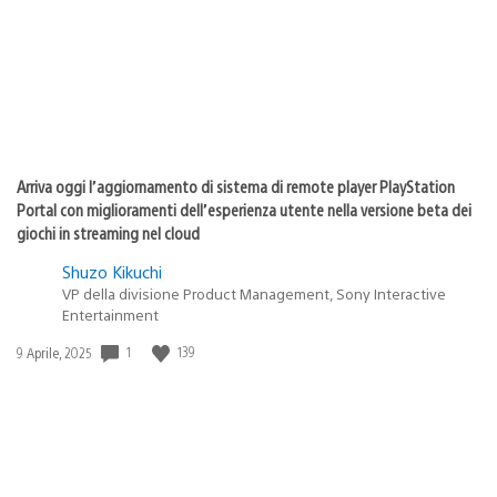
Arriva oggi l’aggiornamento di sistema di remote player PlayStation
Portal con miglioramenti dell’esperienza utente nella versione beta dei
giochi in streaming nel cloud
Shuzo Kikuchi
VP della divisione Product Management, Sony Interactive
Entertainment
Data
1
139
9 Aprile, 2025
di
pubblicazione: