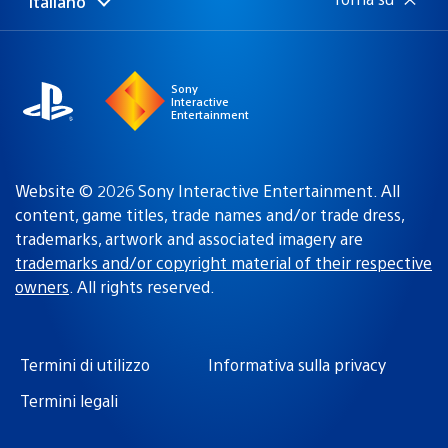
Italiano
Seleziona
Regione
una
attuale:
Regione
Sony
Interactive
Entertainment
Website © 2026 Sony Interactive Entertainment. All
content, game titles, trade names and/or trade dress,
trademarks, artwork and associated imagery are
trademarks and/or copyright material of their respective
owners
. All rights reserved.
Termini di utilizzo
Informativa sulla privacy
Termini legali