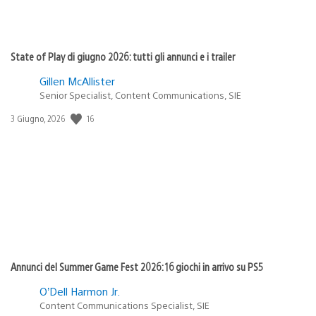
State of Play di giugno 2026: tutti gli annunci e i trailer
Gillen McAllister
Senior Specialist, Content Communications, SIE
Data
16
3 Giugno, 2026
di
pubblicazione:
Annunci del Summer Game Fest 2026: 16 giochi in arrivo su PS5
O’Dell Harmon Jr.
Content Communications Specialist, SIE