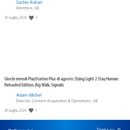
Sachie Kobari
Direttrice, SIE
Data
3
30 Luglio, 2026
di
pubblicazione:
Giochi mensili PlayStation Plus di agosto: Dying Light 2 Stay Human:
Reloaded Edition, Big Walk, Signalis
Adam Michel
Director, Content Acquisition & Operations, SIE
Data
7
28 Luglio, 2026
di
pubblicazione:
Torna su