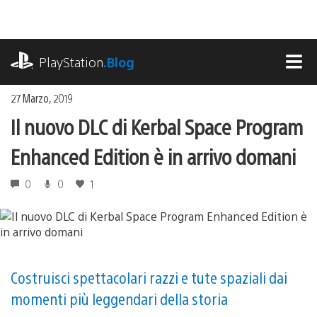
Salta
al
contenuto
playstation.com
PlayStation
.Blog
MEN
27 Marzo, 2019
Il nuovo DLC di Kerbal Space Program
Enhanced Edition è in arrivo domani
0
0
1
Costruisci spettacolari razzi e tute spaziali dai
momenti più leggendari della storia