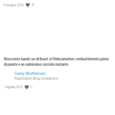
Data
10
8 Giugno, 2026
di
pubblicazione:
Resoconto hands-on di Beast of Reincarnation: combattimento pieno
di parate e un carinissimo cucciolo mutante
Corey Brotherson
PlayStation Blog Contributor
Data
5
3 Agosto, 2026
di
pubblicazione: