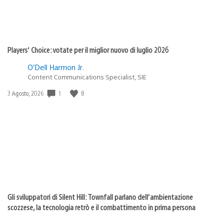
Players’ Choice: votate per il miglior nuovo di luglio 2026
O’Dell Harmon Jr.
Content Communications Specialist, SIE
Data
1
8
3 Agosto, 2026
di
pubblicazione:
Gli sviluppatori di Silent Hill: Townfall parlano dell’ambientazione
scozzese, la tecnologia retrò e il combattimento in prima persona