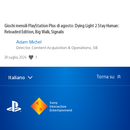
Giochi mensili PlayStation Plus di agosto: Dying Light 2 Stay Human:
Reloaded Edition, Big Walk, Signalis
Adam Michel
Director, Content Acquisition & Operations, SIE
7
Data
28 Luglio, 2026
di
pubblicazione:
Torna su
Italiano
Seleziona
Regione
una
attuale:
Regione
Sony
Interactive
Entertainment