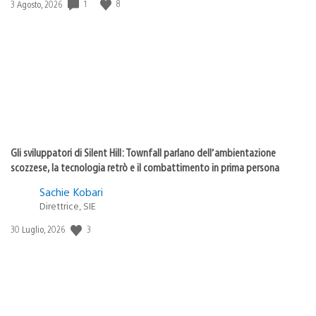
1
8
Data
3 Agosto, 2026
di
pubblicazione:
Gli sviluppatori di Silent Hill: Townfall parlano dell’ambientazione
scozzese, la tecnologia retrò e il combattimento in prima persona
Sachie Kobari
Direttrice, SIE
3
Data
30 Luglio, 2026
di
pubblicazione: