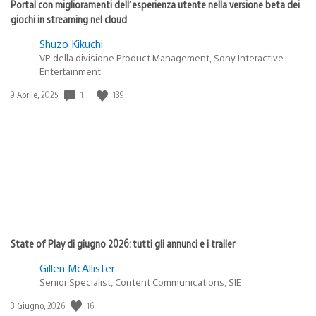
Portal con miglioramenti dell’esperienza utente nella versione beta dei
giochi in streaming nel cloud
Shuzo Kikuchi
VP della divisione Product Management, Sony Interactive
Entertainment
1
139
Data
9 Aprile, 2025
di
pubblicazione:
State of Play di giugno 2026: tutti gli annunci e i trailer
Gillen McAllister
Senior Specialist, Content Communications, SIE
16
Data
3 Giugno, 2026