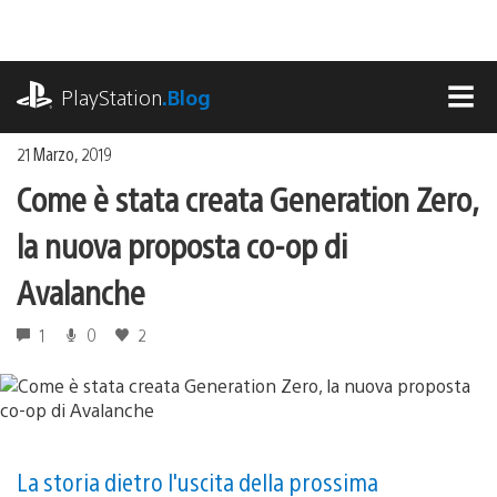
Salta
al
contenuto
playstation.com
PlayStation
.Blog
MEN
21 Marzo, 2019
Come è stata creata Generation Zero,
la nuova proposta co-op di
Avalanche
1
0
2
La storia dietro l'uscita della prossima