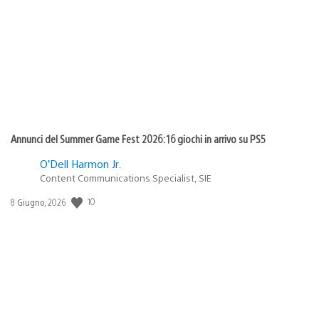
di
pubblicazione:
Annunci del Summer Game Fest 2026: 16 giochi in arrivo su PS5
O’Dell Harmon Jr.
Content Communications Specialist, SIE
10
Data
8 Giugno, 2026
di
pubblicazione: