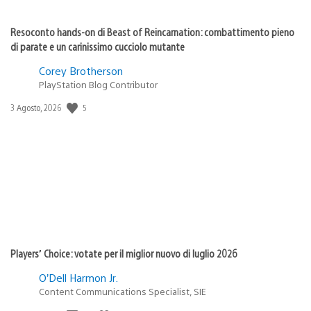
Resoconto hands-on di Beast of Reincarnation: combattimento pieno
di parate e un carinissimo cucciolo mutante
Corey Brotherson
PlayStation Blog Contributor
5
Data
3 Agosto, 2026
di
pubblicazione:
Players’ Choice: votate per il miglior nuovo di luglio 2026
O’Dell Harmon Jr.
Content Communications Specialist, SIE