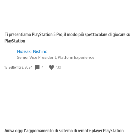
Ti presentiamo PlayStation 5 Pro, il modo più spettacolare di giocare su
PlayStation
Hideaki Nishino
Senior Vice President, Platform Experience
4
130
Data
12 Settembre, 2024
di
pubblicazione:
Arriva oggi l’aggiornamento di sistema di remote player PlayStation