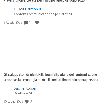
Players’ Choice: votate per il miglior nuovo di luglio 2026
O’Dell Harmon Jr.
Content Communications Specialist, SIE
1
8
Data
3 Agosto, 2026
di
pubblicazione:
Gli sviluppatori di Silent Hill: Townfall parlano dell’ambientazione
scozzese, la tecnologia retrò e il combattimento in prima persona
Sachie Kobari
Direttrice, SIE
3
Data
30 Luglio, 2026
di
pubblicazione: