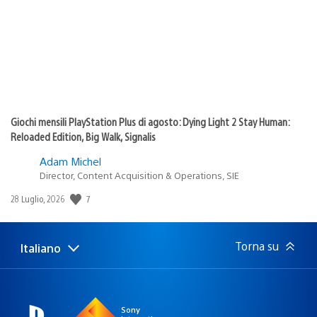
Giochi mensili PlayStation Plus di agosto: Dying Light 2 Stay Human:
Reloaded Edition, Big Walk, Signalis
Adam Michel
Director, Content Acquisition & Operations, SIE
7
Data
28 Luglio, 2026
di
pubblicazione:
Torna su
Italiano
Seleziona
Regione
una
attuale:
Regione
Sony