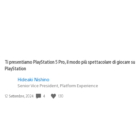
Ti presentiamo PlayStation 5 Pro, il modo più spettacolare di giocare su
PlayStation
Hideaki Nishino
Senior Vice President, Platform Experience
4
130
Data
12 Settembre, 2024
di
pubblicazione: