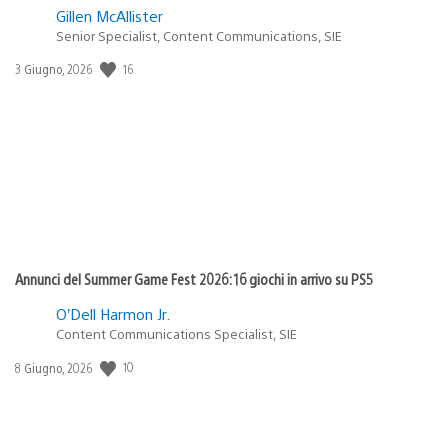
Gillen McAllister
Senior Specialist, Content Communications, SIE
16
Data
3 Giugno, 2026
di
pubblicazione:
Annunci del Summer Game Fest 2026: 16 giochi in arrivo su PS5
O’Dell Harmon Jr.
Content Communications Specialist, SIE
10
Data
8 Giugno, 2026
di
pubblicazione: