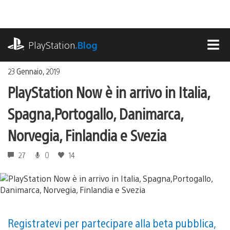
Salta
al
contenuto
playstation.com
PlayStation
.Blog
MEN
23 Gennaio, 2019
PlayStation Now è in arrivo in Italia,
Spagna,Portogallo, Danimarca,
Norvegia, Finlandia e Svezia
27
0
14
Registratevi per partecipare alla beta pubblica,