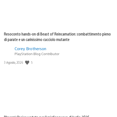
Resoconto hands-on di Beast of Reincarnation: combattimento pieno
di parate e un carinissimo cucciolo mutante
Corey Brotherson
PlayStation Blog Contributor
5
Data
3 Agosto, 2026
di
pubblicazione: