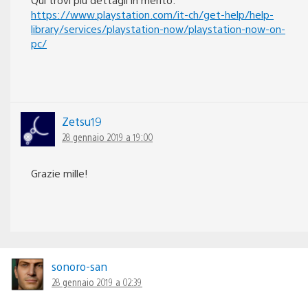
https://www.playstation.com/it-ch/get-help/help-
library/services/playstation-now/playstation-now-on-
pc/
Zetsu19
28 gennaio 2019 a 19:00
Grazie mille!
sonoro-san
28 gennaio 2019 a 02:39