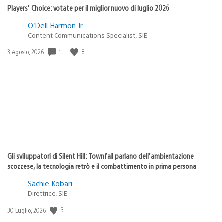
Players’ Choice: votate per il miglior nuovo di luglio 2026
O’Dell Harmon Jr.
Content Communications Specialist, SIE
1
8
Data
3 Agosto, 2026
di
pubblicazione:
Gli sviluppatori di Silent Hill: Townfall parlano dell’ambientazione
scozzese, la tecnologia retrò e il combattimento in prima persona
Sachie Kobari
Direttrice, SIE
3
Data
30 Luglio, 2026
di