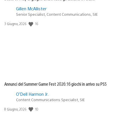
Gillen McAllister
Senior Specialist, Content Communications, SIE
16
Data
3 Giugno, 2026
di
pubblicazione:
Annunci del Summer Game Fest 2026: 16 giochi in arrivo su PS5
O’Dell Harmon Jr.
Content Communications Specialist, SIE
10
Data
8 Giugno, 2026
di
pubblicazione: