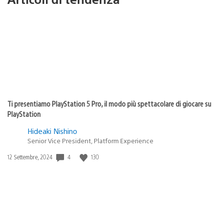
Ti presentiamo PlayStation 5 Pro, il modo più spettacolare di giocare su
PlayStation
Hideaki Nishino
Senior Vice President, Platform Experience
4
130
Data
12 Settembre, 2024
di
pubblicazione: