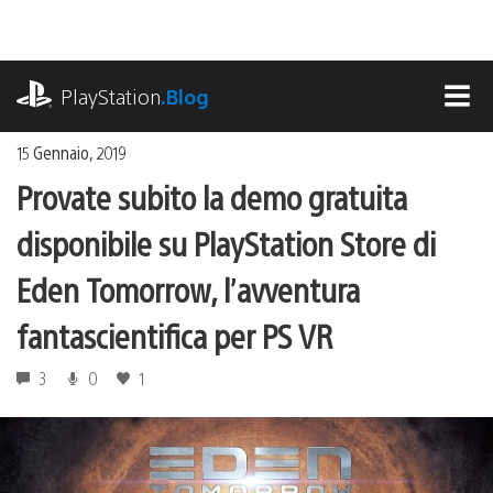
Salta
al
contenuto
playstation.com
PlayStation
.Blog
MEN
15 Gennaio, 2019
Provate subito la demo gratuita
disponibile su PlayStation Store di
Eden Tomorrow, l’avventura
fantascientifica per PS VR
3
0
1