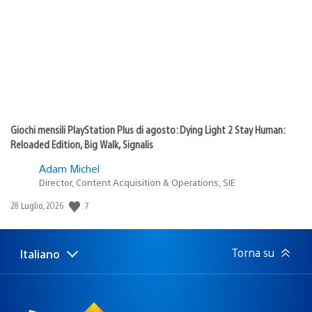
pubblicazione:
Giochi mensili PlayStation Plus di agosto: Dying Light 2 Stay Human:
Reloaded Edition, Big Walk, Signalis
Adam Michel
Director, Content Acquisition & Operations, SIE
7
Data
28 Luglio, 2026
di
pubblicazione:
Torna su
Italiano
Seleziona
Regione
una
attuale:
Regione