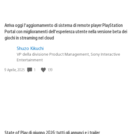
Arriva oggi l’aggiornamento di sistema di remote player PlayStation
Portal con miglioramenti dell’esperienza utente nella versione beta dei
giochi in streaming nel cloud
Shuzo Kikuchi
VP della divisione Product Management, Sony Interactive
Entertainment
1
139
Data
9 Aprile, 2025
di
pubblicazione:
State of Play di giugno 2026: tutti gli annunci e i trailer