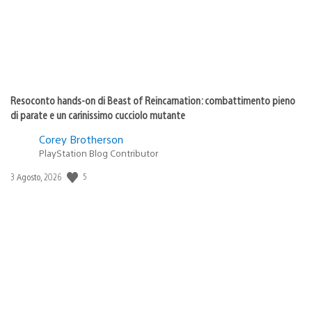
Resoconto hands-on di Beast of Reincarnation: combattimento pieno
di parate e un carinissimo cucciolo mutante
Corey Brotherson
PlayStation Blog Contributor
5
Data
3 Agosto, 2026
di
pubblicazione: