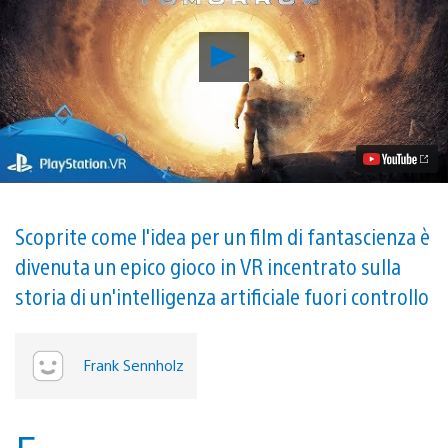
Riproduci
video
Provate
subito
la
demo
gratuita
disponibile
su
PlayStation
Store
Scoprite come l'idea per un film di fantascienza è
di
divenuta un epico gioco in VR incentrato sulla
Eden
Tomorrow,
storia di un'intelligenza artificiale fuori controllo
l’avventura
fantascientifica
per
PS
Frank Sennholz
VR